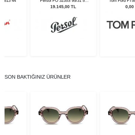
 3813 44
Persol PO 3235S 95/31 55
Tom Ford FT58
Unisex Güneş Gözlüğü
L
19.145,00 TL
0,00
SON BAKTIĞINIZ ÜRÜNLER