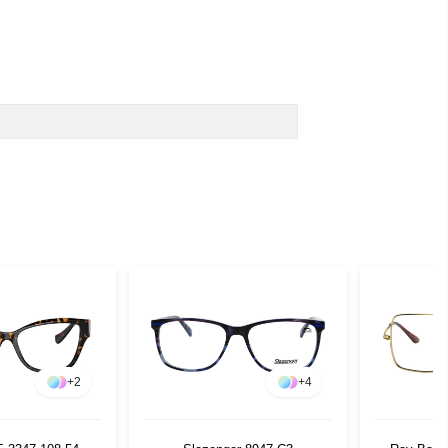
+
2
+
4