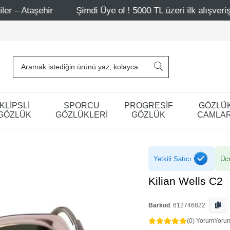
hir
Şimdi Üye ol ! 5000 TL üzeri ilk alışverişinde 500 TL
KLİPSLİ
SPORCU
PROGRESİF
GÖZLÜ
GÖZLÜK
GÖZLÜKLERİ
GÖZLÜK
CAMLAR
Yetkili Satıcı
Ücr
Kilian Wells C2
Barkod
:
612746822
(0) Yorum
Yoru