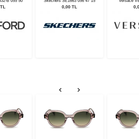
32-B 055 50
Skechers SE1663 056 47 15
Versace V
 TL
0,00 TL
0,