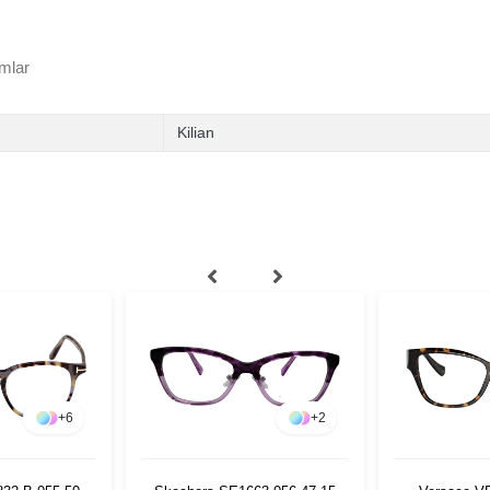
mlar
Kilian
+
6
+
2