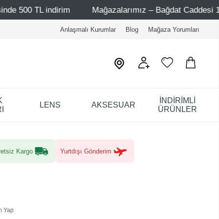
 indirim
Mağazalarımız – Bağdat Caddesi 1 - Bağdat Cad
Anlaşmalı Kurumlar
Blog
Mağaza Yorumları
K
İNDİRİMLİ
LENS
AKSESUAR
I
ÜRÜNLER
etsiz Kargo
Yurtdışı Gönderim
m Yap