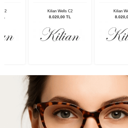
s C2
Kilian Wells C2
Kilian W
 TL
8.020,00 TL
8.020,