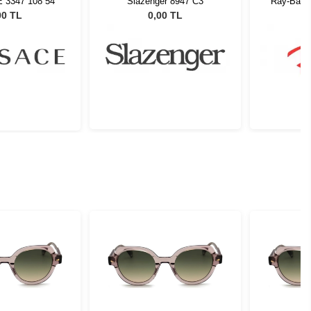
E 3347 108 54
Slazenger 8947 C3
Ray-Ban 
00 TL
0,00 TL