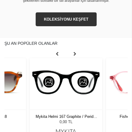
şekillenen sofistike bir stil arayanlar için tasarlanmıştır.
KOLEKSİYONU KEŞFET
ŞU AN POPÜLER OLANLAR
4 48
Fisher
Mykita Helmi 167 Graphite / Peridot
RBR 720
0,00 TL