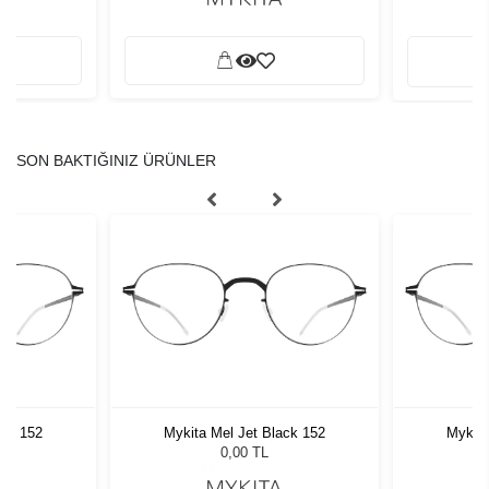
SON BAKTIĞINIZ ÜRÜNLER
ack 152
Mykita Mel Jet Black 152
Mykita
0,00 TL