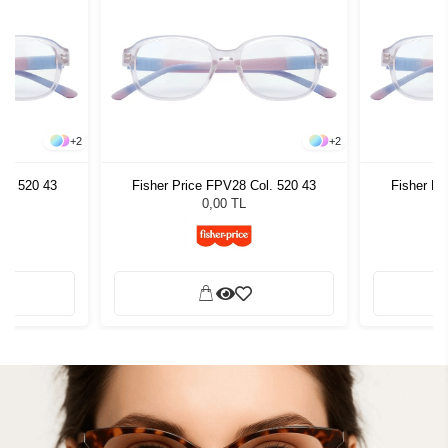
+
2
+
2
ol. 520 43
Fisher Price FPV28 Col. 520 43
Fisher Pr
0,00 TL