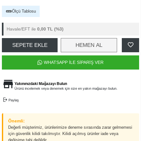
Ölçü Tablosu
Havale/EFT ile
0,00 TL
(%3)
SEPETE EKLE
HEMEN AL
WHATSAPP İLE SİPARİŞ VER
Yakınınızdaki Mağazayı Bulun
Ürünü incelemek veya denemek için size en yakın mağazayı bulun.
Paylaş
Önemli:
Değerli müşterimiz, ürünlerimize deneme sırasında zarar gelmemesi
için güvenlik kilidi takılmıştır. Kilidi açılmış ürünler iade veya
değişime tabi değildir.