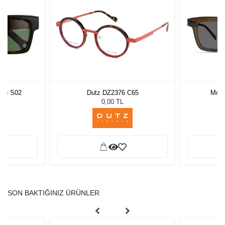
923 S02
Dutz DZ2376 C65
Modo
L
0,00 TL
SON BAKTIĞINIZ ÜRÜNLER