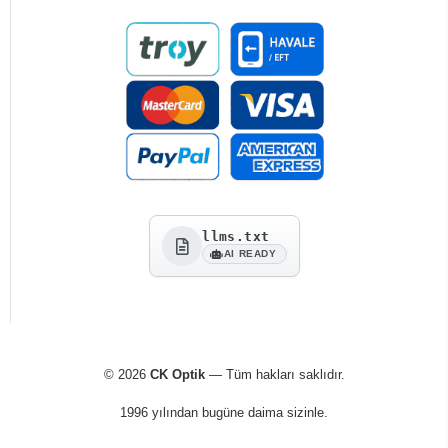
llms.txt
AI READY
© 2026
CK Optik
— Tüm hakları saklıdır.
1996 yılından bugüne daima sizinle.