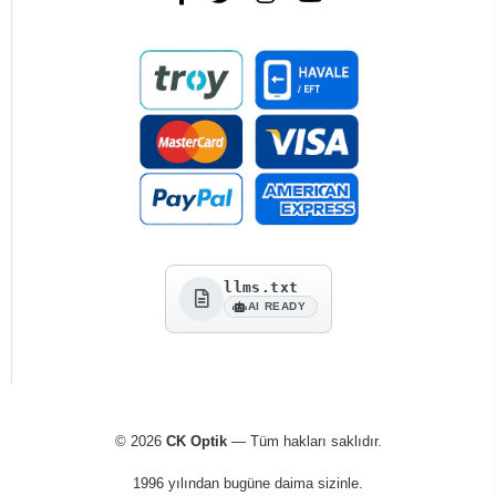
llms.txt
AI READY
© 2026
CK Optik
— Tüm hakları saklıdır.
1996 yılından bugüne daima sizinle.