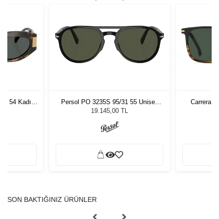
7 - 54 Kadın
Persol PO 3235S 95/31 55 Unisex
Carrera 3
ğü
Güneş Gözlüğü
L
19.145,00 TL
SON BAKTIĞINIZ ÜRÜNLER