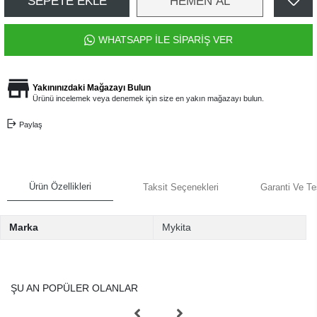
SEPETE EKLE
HEMEN AL
WHATSAPP İLE SİPARİŞ VER
Yakınınızdaki Mağazayı Bulun
Ürünü incelemek veya denemek için size en yakın mağazayı bulun.
Paylaş
Ürün Özellikleri
Taksit Seçenekleri
Garanti Ve Te
Marka
Mykita
ŞU AN POPÜLER OLANLAR