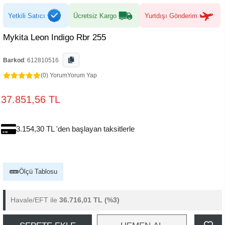
Yetkili Satıcı
Ücretsiz Kargo
Yurtdışı Gönderim
Mykita Leon Indigo Rbr 255
Barkod
:
612810516
(0) Yorum
Yorum Yap
37.851,56 TL
3.154,30 TL 'den başlayan taksitlerle
Ölçü Tablosu
Havale/EFT ile
36.716,01 TL
(%3)