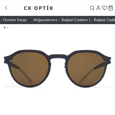
 Ücretsiz Kargo
Mağazalarımız – Bağdat Caddesi 1 - Bağdat Caddesi 2