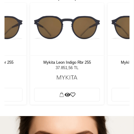
 Rbr 255
Mykita Leon Indigo Rbr 255
Mykita 
L
37.851,56 TL