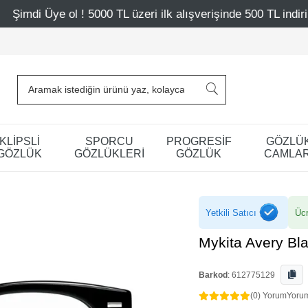
 5000 TL üzeri ilk alışverişinde 500 TL indirim
Mağazala
KLİPSLİ
SPORCU
PROGRESİF
GÖZLÜ
GÖZLÜK
GÖZLÜKLERİ
GÖZLÜK
CAMLAR
Yetkili Satıcı
Ücr
Mykita Avery Bl
Barkod
:
612775129
(0) Yorum
Yoru