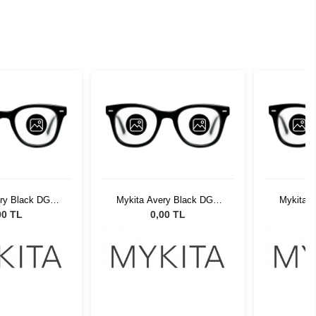
ery Black DGY
Mykita Avery Black DGY
Mykita 
002
002
00 TL
0,00 TL