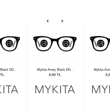
 Black DGY
Mykita Avery Black DGY
Mykita Av
2
002
 TL
0,00 TL
0,