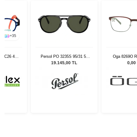
+
35
6 MC26 43
Persol PO 3235S 95/31 55
Oga 8269O R
Unisex Güneş Gözlüğü
L
19.145,00 TL
0,00