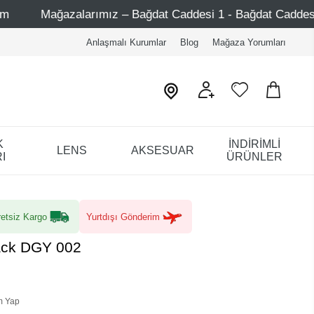
rımız – Bağdat Caddesi 1 - Bağdat Caddesi 2 - Nişantaşı – E
Anlaşmalı Kurumlar
Blog
Mağaza Yorumları
K
İNDİRİMLİ
LENS
AKSESUAR
I
ÜRÜNLER
etsiz Kargo
Yurtdışı Gönderim
ack DGY 002
m Yap