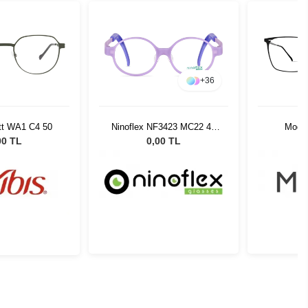
+
36
tt WA1 C4 50
Ninoflex NF3423 MC22 42
Modo
15 128
00 TL
0,00 TL