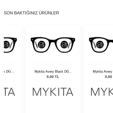
SON BAKTIĞINIZ ÜRÜNLER
lack DGY
Mykita Avery Black DGY
Mykita Avery
002
00
L
0,00 TL
0,00