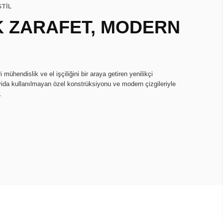
STİL
K ZARAFET, MODERN
mühendislik ve el işçiliğini bir araya getiren yenilikçi
 vida kullanılmayan özel konstrüksiyonu ve modern çizgileriyle
.