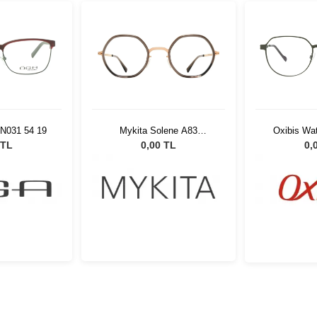
N031 54 19
Mykita Solene A83
Oxibis Wa
CGD/Clear Ash 653
 TL
0,00 TL
0,