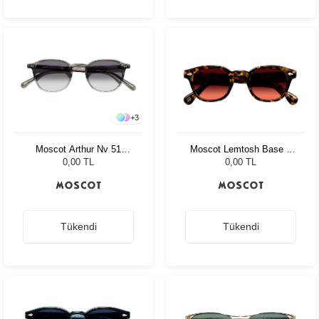
+
3
Moscot Arthur Nv 51
Moscot Lemtosh Base 2
Charcoal Amr.Grey Fade
Sun 46 Tort Cabernet
0,00 TL
0,00 TL
Tükendi
Tükendi