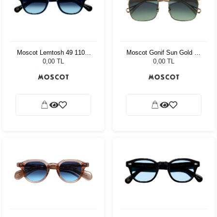
Moscot Lemtosh 49 110 Ii
Moscot Gonif Sun Gold 54
Blue Denim Blue
Forest Wood
0,00 TL
0,00 TL