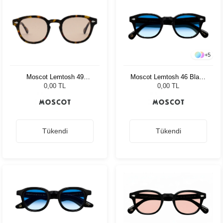
+
5
Moscot Lemtosh 49
Moscot Lemtosh 46 Black
Tortoise Ny Rose
Broadway Blue Fad
0,00 TL
0,00 TL
Tükendi
Tükendi