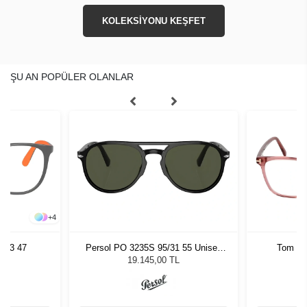
KOLEKSİYONU KEŞFET
ŞU AN POPÜLER OLANLAR
+
4
963 47
Persol PO 3235S 95/31 55 Unisex
Tom Fo
Güneş Gözlüğü
19.145,00 TL