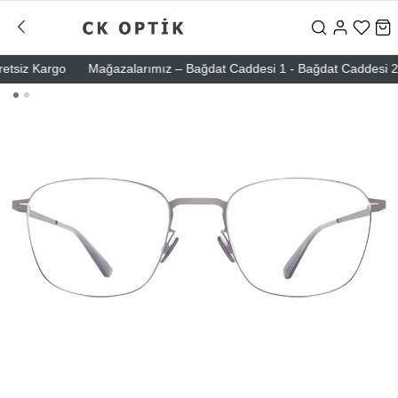
tsiz Kargo
Mağazalarımız – Bağdat Caddesi 1 - Bağdat Caddesi 2 - Ni