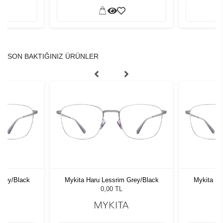
SON BAKTIĞINIZ ÜRÜNLER
Grey/Black
Mykita Haru Lessrim Grey/Black
Mykita Ha
0,00 TL