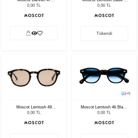
Sapphire Celebrity Blue
Sun 49 Black Ny Rose
0,00 TL
0,00 TL
Tükendi
+
5
Moscot Lemtosh 49
Moscot Lemtosh 46 Black
Tortoise Ny Rose
Broadway Blue Fad
0,00 TL
0,00 TL