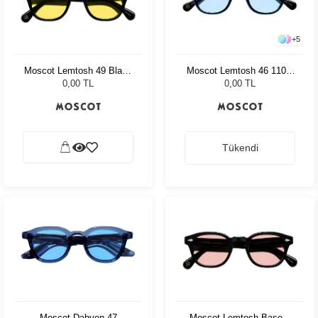
+
5
Moscot Lemtosh 49 Black
Moscot Lemtosh 46 110 Ii
Mellow Yellow
Blue Bel Air Blue
0,00 TL
0,00 TL
Tükendi
Moscot Dahven 47
Moscot Lemtosh Base 2