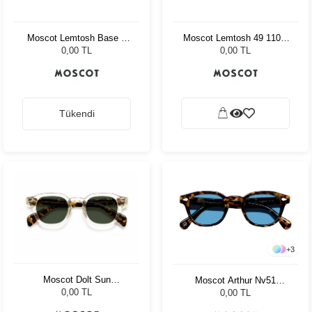
Moscot Lemtosh Base 2
Moscot Lemtosh 49 110 Ii
Sun 46 Black Cabernet
Blue Celebrity Blue
0,00 TL
0,00 TL
Tükendi
+
3
Moscot Dolt Sun
Moscot Arthur Nv51
Flesh/Tortoise Cr-39 Pl
Tortoise Celebrity Blue
0,00 TL
0,00 TL
G15