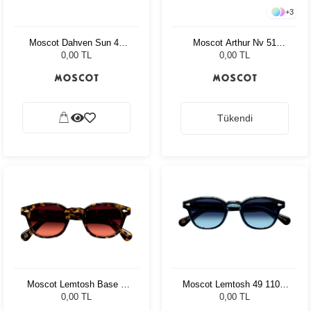
+
3
Moscot Dahven Sun 47
Moscot Arthur Nv 51
Tortoise Forest Wood
Charcoal Amr.Grey Fade
0,00 TL
0,00 TL
Tükendi
Moscot Lemtosh Base 2
Moscot Lemtosh 49 110 Ii
Sun 46 Tort Cabernet
Blue Denim Blue
0,00 TL
0,00 TL