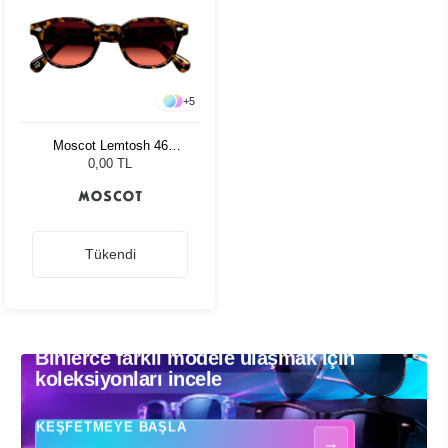
+
5
Moscot Lemtosh 46
Tortoise Cabernet
0,00 TL
Tükendi
Binlerce farklı modele ulaşmak için
Binlerce farklı modele ulaşmak için koleksiyonları incele - Güneş gözlükle
koleksiyonları incele
KEŞFETMEYE BAŞLA
→