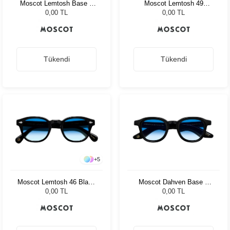
Moscot Lemtosh Base 2
Moscot Lemtosh 49
Sun 49 Black Ny Rose
Tortoise Ny Rose
0,00 TL
0,00 TL
Tükendi
Tükendi
+
5
Moscot Lemtosh 46 Black
Moscot Dahven Base 2
Broadway Blue Fad
Sun 47 Blk Brod. Blue
0,00 TL
0,00 TL
Fade