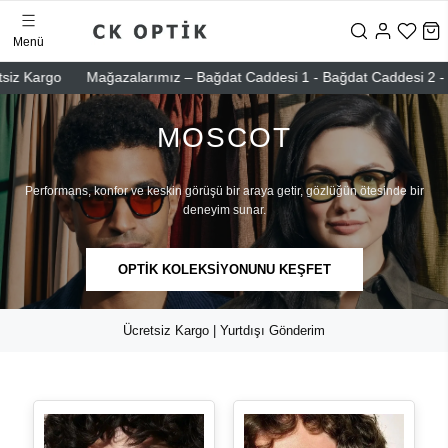
Menü
rgo
Mağazalarımız – Bağdat Caddesi 1 - Bağdat Caddesi 2 - Nişantaşı
MOSCOT
Performans, konfor ve keskin görüşü bir araya getir, gözlüğün ötesinde bir
deneyim sunar.
OPTİK KOLEKSİYONUNU KEŞFET
Ücretsiz Kargo | Yurtdışı Gönderim