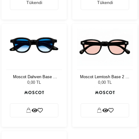
Tükendi
Tükendi
Moscot Dahven Base 2
Moscot Lemtosh Base 2 49
Sun 47 Blk Brod. Blue
Black Ny Rose
0,00 TL
0,00 TL
Fade