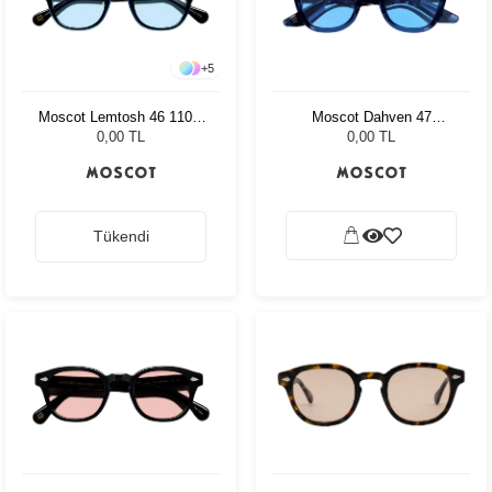
+
5
Moscot Lemtosh 46 110 Ii
Moscot Dahven 47
Blue Bel Air Blue
Sapphire Celebrity Blue
0,00 TL
0,00 TL
Tükendi