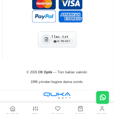
llms.txt
AI READY
© 2026
CK Optik
— Tüm hakları saklıdır.
1996 yılından bugüne daima sizinle.