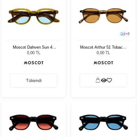
+
3
Moscot Dahven Sun 47
Moscot Arthur 51 Tobacco
Olive Brown Bel Air
Cr-39 Green
0,00 TL
0,00 TL
Tükendi