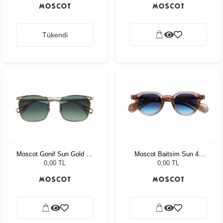
Tükendi
Moscot Gonif Sun Gold 54
Moscot Baitsim Sun 48
Forest Wood
Vintage Rose Den Bl
0,00 TL
0,00 TL