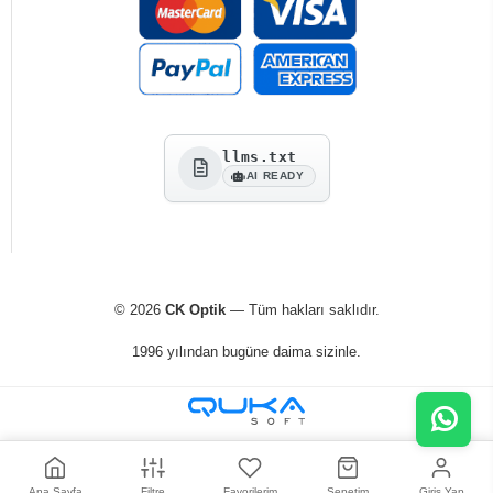
llms.txt
AI READY
© 2026
CK Optik
— Tüm hakları saklıdır.
1996 yılından bugüne daima sizinle.
Ana Sayfa
Filtre
Favorilerim
Sepetim
Giriş Yap