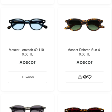
Moscot Lemtosh 49 110 Ii
Moscot Dahven Sun 47
Blue Bel Air Blue
Tortoise Forest Wood
0,00 TL
0,00 TL
Tükendi