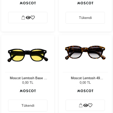
Tükendi
Moscot Lemtosh Base 2
Moscot Lemtosh 49
Sun 49 Black Mellow
Tortoise American Grey
0,00 TL
0,00 TL
Yellow
Fade
Tükendi