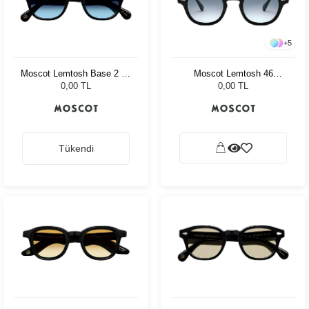
+
5
Moscot Lemtosh Base 2 46
Moscot Lemtosh 46
Black Denim Blue
Tortoise American Grey
0,00 TL
0,00 TL
Fade
Tükendi