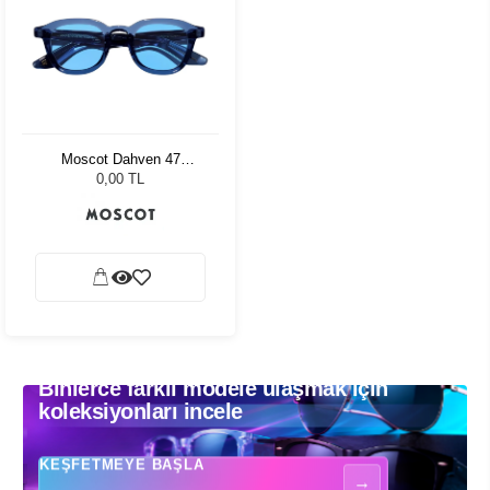
Moscot Dahven 47
Sapphire Celebrity Blue
0,00 TL
Binlerce farklı modele ulaşmak için
Binlerce farklı modele ulaşmak için koleksiyonları incele - Güneş gözlükle
koleksiyonları incele
KEŞFETMEYE BAŞLA
→