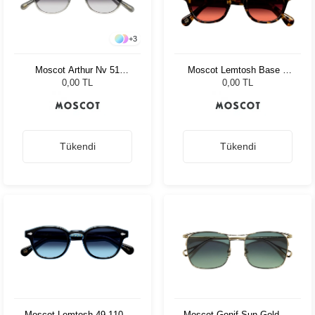
+
3
Moscot Arthur Nv 51
Moscot Lemtosh Base 2
Charcoal Amr.Grey Fade
Sun 46 Tort Cabernet
0,00 TL
0,00 TL
Tükendi
Tükendi
Moscot Lemtosh 49 110 Ii
Moscot Gonif Sun Gold 54