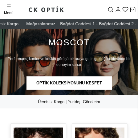
Menü
rgo
Mağazalarımız – Bağdat Caddesi 1 - Bağdat Caddesi 2 - Nişantaşı
MOSCOT
Performans, konfor ve keskin görüşü bir araya getir, gözlüğün ötesinde bir
deneyim sunar.
OPTİK KOLEKSİYONUNU KEŞFET
Ücretsiz Kargo | Yurtdışı Gönderim