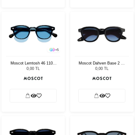
+
5
Moscot Lemtosh 46 110 Ii
Moscot Dahven Base 2 47
Blue Celebrity Blue
Black Denim Blue
0,00 TL
0,00 TL