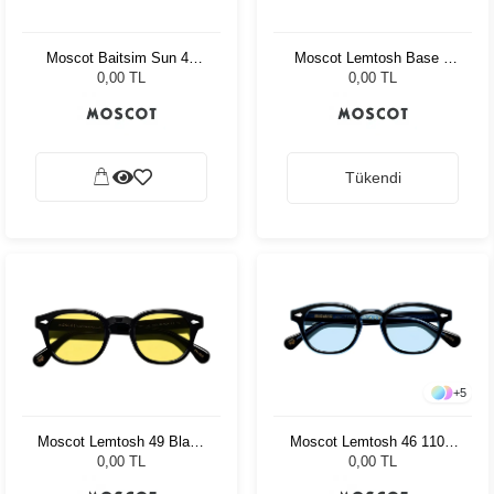
Moscot Baitsim Sun 48
Moscot Lemtosh Base 2
Vintage Rose Den Bl
Sun 49 Black Bel Air Blue
0,00 TL
0,00 TL
Tükendi
+
5
Moscot Lemtosh 49 Black
Moscot Lemtosh 46 110 Ii
Mellow Yellow
Blue Bel Air Blue
0,00 TL
0,00 TL