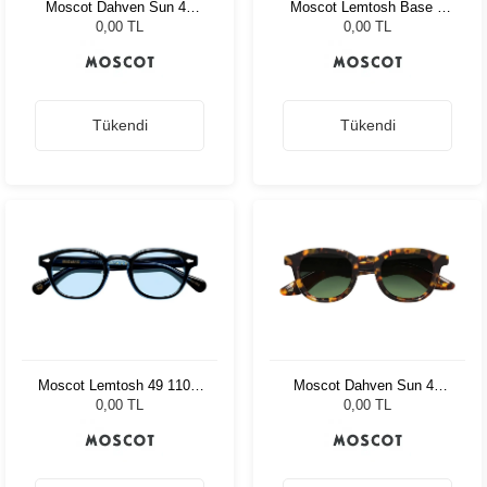
Moscot Dahven Sun 47
Moscot Lemtosh Base 2
Black Chestnut Fade
Black 46 Amber
0,00 TL
0,00 TL
Tükendi
Tükendi
Moscot Lemtosh 49 110 Ii
Moscot Dahven Sun 47
Blue Bel Air Blue
Tortoise Forest Wood
0,00 TL
0,00 TL