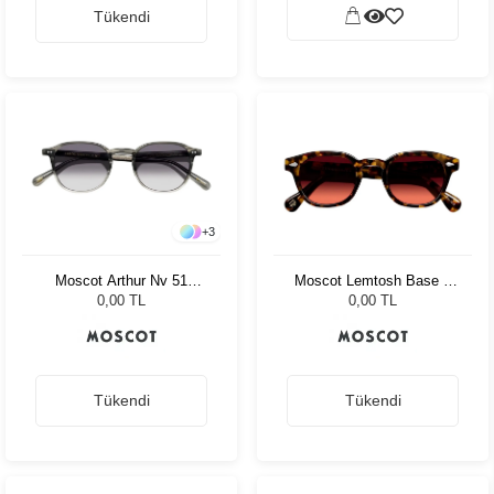
Tükendi
+
3
Moscot Arthur Nv 51
Moscot Lemtosh Base 2
Charcoal Amr.Grey Fade
Sun 46 Tort Cabernet
0,00 TL
0,00 TL
Tükendi
Tükendi