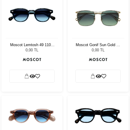
Moscot Lemtosh 49 110 Ii
Moscot Gonif Sun Gold 54
Blue Denim Blue
Forest Wood
0,00 TL
0,00 TL