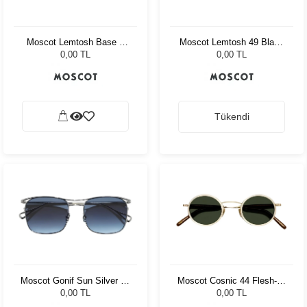
Moscot Lemtosh Base 2
Moscot Lemtosh 49 Black
Sun 49 Black Amber
American Grey Fade
0,00 TL
0,00 TL
Tükendi
Moscot Gonif Sun Silver 54
Moscot Cosnic 44 Flesh-D.
Denim Blue
Brown/Gold G15 Pln
0,00 TL
0,00 TL