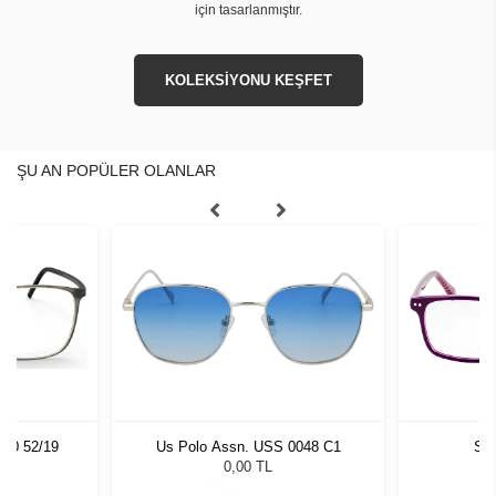
için tasarlanmıştır.
KOLEKSİYONU KEŞFET
ŞU AN POPÜLER OLANLAR
060 52/19
Us Polo Assn. USS 0048 C1
Sla
0,00 TL