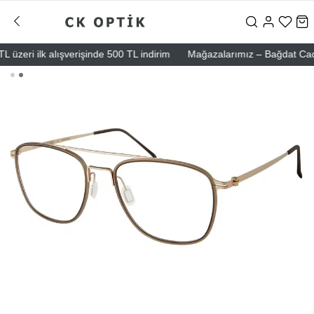
zeri ilk alışverişinde 500 TL indirim
Mağazalarımız – Bağdat Caddesi 