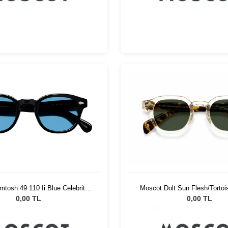
Moscot Dolt Sun Flesh/Tortoi
tosh 49 110 Ii Blue Celebrity
G15
Blue
0,00 TL
0,00 TL