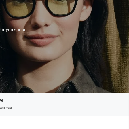
T
eneyim sunar.
IM
eslimat