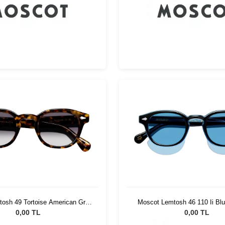
osh 49 Tortoise American Grey
Moscot Lemtosh 46 110 Ii Blu
Fade
Blue
0,00 TL
0,00 TL