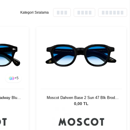
Kategori Sıralama
+
5
adway Blue
Moscot Dahven Base 2 Sun 47 Blk Brod.
Blue Fade
0,00 TL