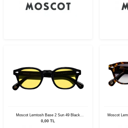
Moscot Lemtosh Base 2 Sun 49 Black
Moscot Lemt
Mellow Yellow
0,00 TL