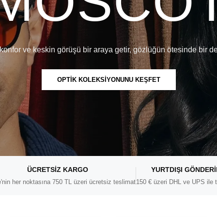
MOSCO
konfor ve keskin görüşü bir araya getir, gözlüğün ötesinde bir d
OPTİK KOLEKSİYONUNU KEŞFET
ÜCRETSIZ KARGO
YURTDIŞI GÖNDER
'nin her noktasına 750 TL üzeri ücretsiz teslimat
150 € üzeri DHL ve UPS ile t