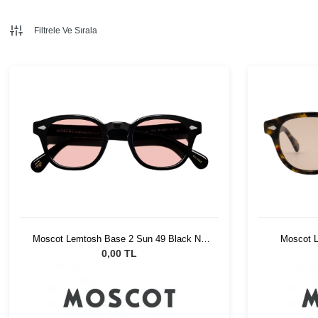
Filtrele Ve Sırala
Moscot Lemtosh Base 2 Sun 49 Black Ny
Moscot L
Rose
0,00 TL