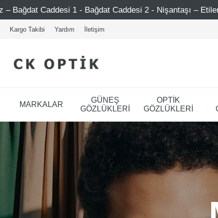
 Bağdat Caddesi 2 - Nişantaşı – Etiler – Ataşehir
Şimd
Kargo Takibi
Yardım
İletişim
GÜNEŞ
OPTİK
MARKALAR
GÖZLÜKLERİ
GÖZLÜKLERİ