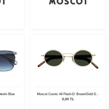
Denim Blue
Moscot Cosnic 44 Flesh-D. Brown/Gold G15
Pln
0,00 TL