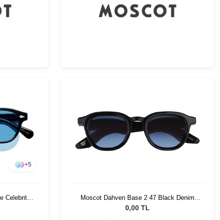
+
5
e Celebrity
Moscot Dahven Base 2 47 Black Denim
Blue
0,00 TL