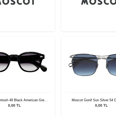
mtosh 49 Black American Grey
Moscot Gonif Sun Silver 54 
Fade
0,00 TL
0,00 TL