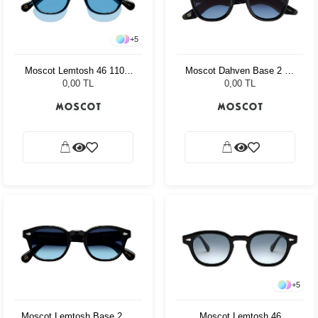
+
5
Moscot Lemtosh 46 110 Ii
Moscot Dahven Base 2 47
Blue Celebrity Blue
Black Denim Blue
0,00 TL
0,00 TL
+
5
Moscot Lemtosh Base 2 46
Moscot Lemtosh 46