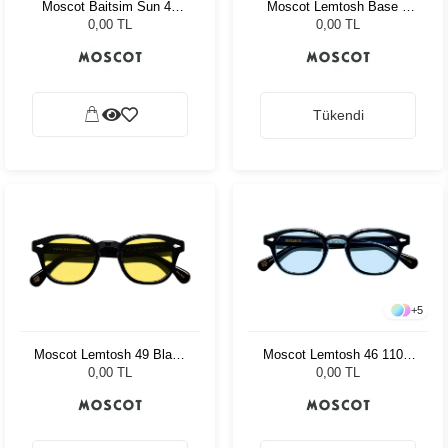
Moscot Baitsim Sun 48
Moscot Lemtosh Base 2
Vintage Rose Den Bl
Sun 49 Black Bel Air Blue
0,00 TL
0,00 TL
Tükendi
+
5
Moscot Lemtosh 49 Black
Moscot Lemtosh 46 110 Ii
Mellow Yellow
Blue Bel Air Blue
0,00 TL
0,00 TL