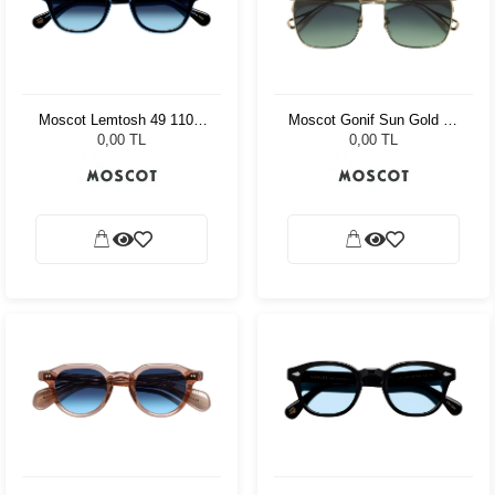
Moscot Lemtosh 49 110 Ii
Moscot Gonif Sun Gold 54
Blue Denim Blue
Forest Wood
0,00 TL
0,00 TL