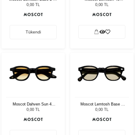
Black Denim Blue
Tortoise American Grey
0,00 TL
0,00 TL
Fade
Tükendi
Moscot Dahven Sun 47
Moscot Lemtosh Base 2
Black Chestnut Fade
Black 46 Amber
0,00 TL
0,00 TL