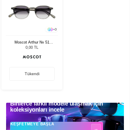
+
3
Moscot Arthur Nv 51
Charcoal Amr.Grey Fade
0,00 TL
Tükendi
Binlerce farklı modele ulaşmak için
Binlerce farklı modele ulaşmak için koleksiyonları incele - Güneş gözlükle
koleksiyonları incele
KEŞFETMEYE BAŞLA
→