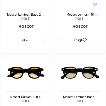
+
5
Moscot Lemtosh Base 2 46
Moscot Lemtosh 46
Black Denim Blue
Tortoise American Grey
0,00 TL
0,00 TL
Fade
Tükendi
Moscot Dahven Sun 47
Moscot Lemtosh Base 2
Black Chestnut Fade
Black 46 Amber
0,00 TL
0,00 TL