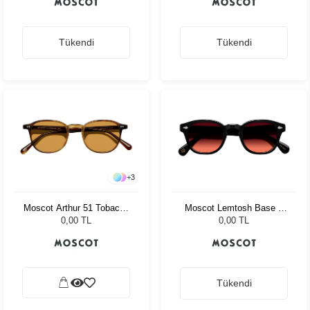
Tükendi
Tükendi
+
3
Moscot Arthur 51 Tobacco
Moscot Lemtosh Base 2
Cr-39 Green
Sun 46 Black Cabernet
0,00 TL
0,00 TL
Tükendi