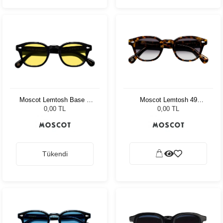
Moscot Lemtosh Base 2
Moscot Lemtosh 49
Sun 49 Black Mellow
Tortoise American Grey
0,00 TL
0,00 TL
Yellow
Fade
Tükendi