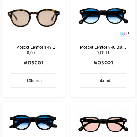
+
5
Moscot Lemtosh 49
Moscot Lemtosh 46 Black
Tortoise Ny Rose
Broadway Blue Fad
0,00 TL
0,00 TL
Tükendi
Tükendi