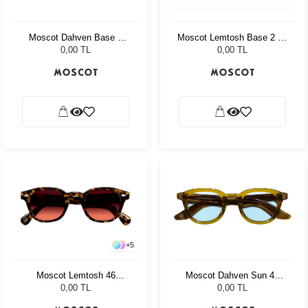
Moscot Dahven Base 2
Moscot Lemtosh Base 2 49
Sun 47 Blk Brod. Blue
Black Ny Rose
0,00 TL
0,00 TL
Fade
+
5
Moscot Dahven Sun 47
Moscot Lemtosh 46
Olive Brown Bel Air
Tortoise Cabernet
0,00 TL
0,00 TL