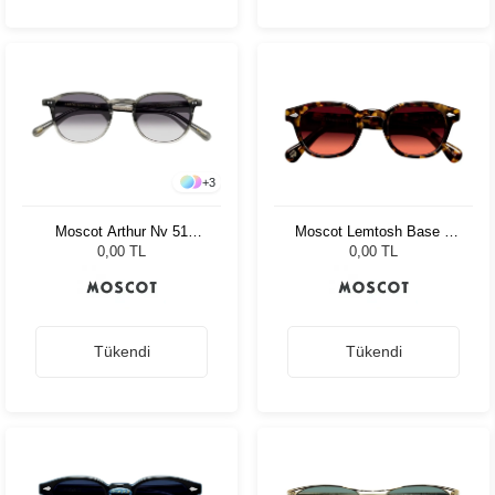
+
3
Moscot Arthur Nv 51
Moscot Lemtosh Base 2
Charcoal Amr.Grey Fade
Sun 46 Tort Cabernet
0,00 TL
0,00 TL
Tükendi
Tükendi