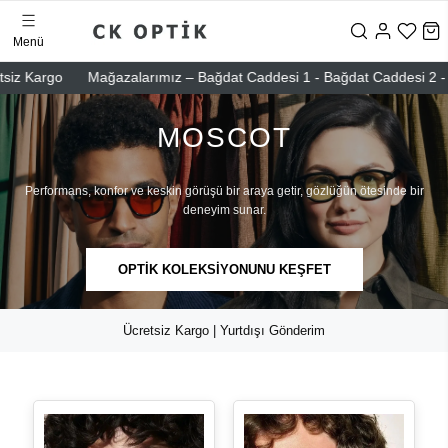
Menü
go
Mağazalarımız – Bağdat Caddesi 1 - Bağdat Caddesi 2 - Nişantaşı
MOSCOT
Performans, konfor ve keskin görüşü bir araya getir, gözlüğün ötesinde bir
deneyim sunar.
OPTİK KOLEKSİYONUNU KEŞFET
Ücretsiz Kargo | Yurtdışı Gönderim