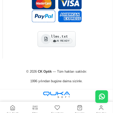
llms.txt
AI READY
© 2026
CK Optik
— Tüm hakları saklıdır.
1996 yılından bugüne daima sizinle.