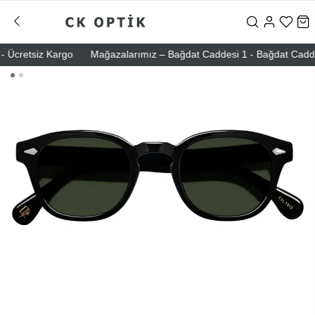
Ücretsiz Kargo
Mağazalarımız – Bağdat Caddesi 1 - Bağdat Caddesi 2 