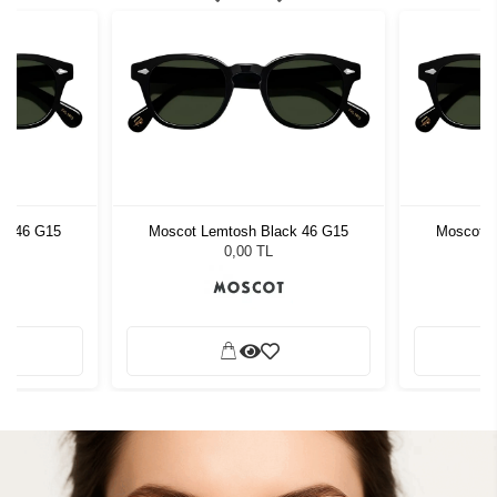
ck 46 G15
Moscot Lemtosh Black 46 G15
Moscot L
0,00 TL