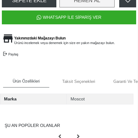
SEPETE EKLE
HEMEN AL
WHATSAPP İLE SİPARİŞ VER
Yakınınızdaki Mağazayı Bulun
Ürünü incelemek veya denemek için size en yakın mağazayı bulun.
Paylaş
Ürün Özellikleri
Taksit Seçenekleri
Garanti Ve Te
Marka
Moscot
ŞU AN POPÜLER OLANLAR