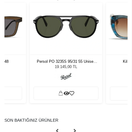
LV 48
Persol PO 3235S 95/31 55 Unisex
Kili
Güneş Gözlüğü
L
19.145,00 TL
SON BAKTIĞINIZ ÜRÜNLER