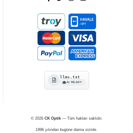
llms.txt
AI READY
© 2026
CK Optik
— Tüm hakları saklıdır.
1996 yılından bugüne daima sizinle.