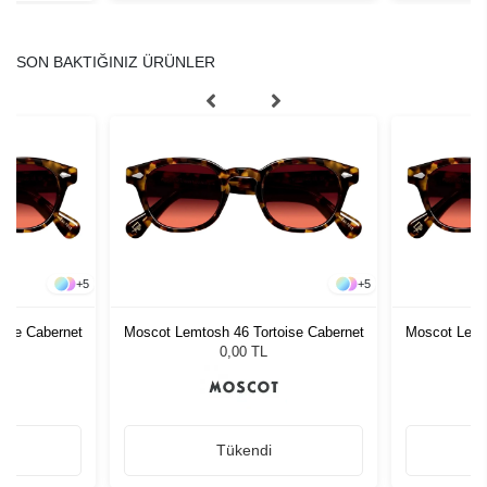
SON BAKTIĞINIZ ÜRÜNLER
+
5
+
5
ise Cabernet
Moscot Lemtosh 46 Tortoise Cabernet
Moscot Lemt
0,00 TL
Tükendi