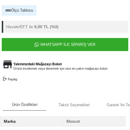
Ölçü Tablosu
Havale/EFT ile
0,00 TL
(%3)
WHATSAPP İLE SİPARİŞ VER
Yakınınızdaki Mağazayı Bulun
Ürünü incelemek veya denemek için size en yakın mağazayı bulun.
Paylaş
Ürün Özellikleri
Taksit Seçenekleri
Garanti Ve Te
Marka
Moscot