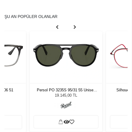
ŞU AN POPÜLER OLANLAR
8106 51
Persol PO 3235S 95/31 55 Unisex
Silhouet
Güneş Gözlüğü
19.145,00 TL