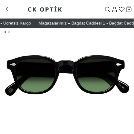
 Ücretsiz Kargo
Mağazalarımız – Bağdat Caddesi 1 - Bağdat Caddesi 2