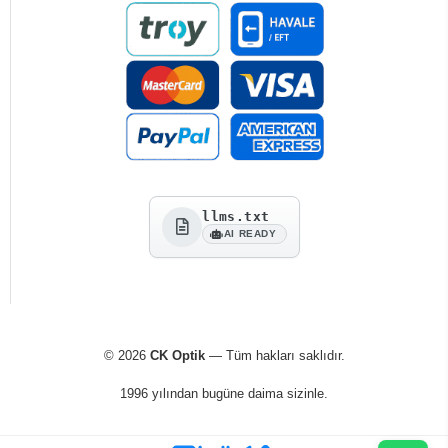
llms.txt
AI READY
© 2026
CK Optik
— Tüm hakları saklıdır.
1996 yılından bugüne daima sizinle.