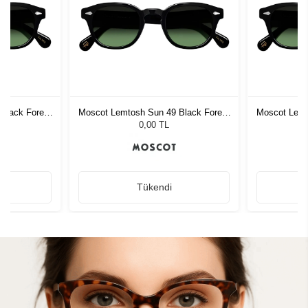
Black Forest
Moscot Lemtosh Sun 49 Black Forest
Moscot Lemt
Wood
0,00 TL
Tükendi