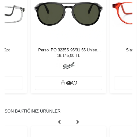
3 Opt
Persol PO 3235S 95/31 55 Unisex
Slast
Güneş Gözlüğü
19.145,00 TL
SON BAKTIĞINIZ ÜRÜNLER