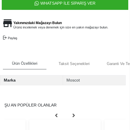
WHATSAPP İLE SİPARİŞ VER
Yakınınızdaki Mağazayı Bulun
Ürünü incelemek veya denemek için size en yakın mağazayı bulun.
Paylaş
Ürün Özellikleri
Taksit Seçenekleri
Garanti Ve Te
Marka
Moscot
ŞU AN POPÜLER OLANLAR