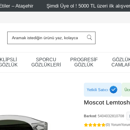
hir
Şimdi Üye ol ! 5000 TL üzeri ilk alışverişinde 500 TL
KLİPSLİ
SPORCU
PROGRESİF
GÖZLÜ
GÖZLÜK
GÖZLÜKLERİ
GÖZLÜK
CAMLAR
Yetkili Satıcı
Ücr
Moscot Lemtosh
Barkod
:
5404032810708
(0) Yorum
Yoru