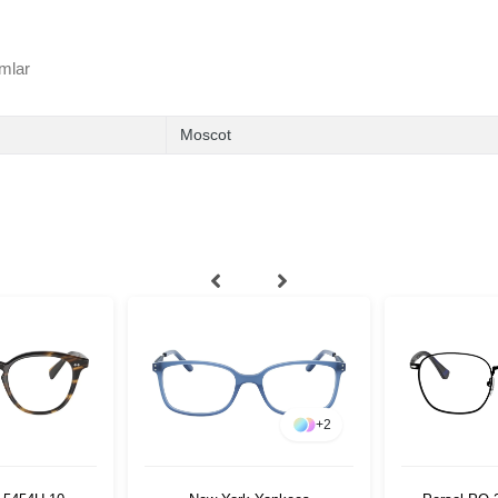
mlar
Moscot
+
2