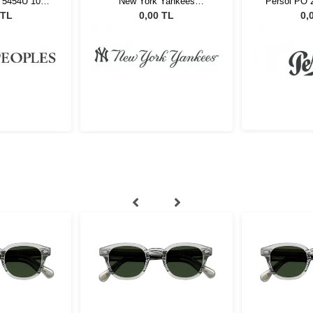
s 5454U 1003
New York Yankees
Persol PO 
NYAM032 C07
 TL
0,00 TL
0,