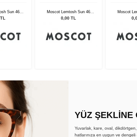
osh Sun 46
Moscot Lemtosh Sun 46
Moscot Le
G15 Lenses
Light Grey G15 Lenses
Light Gre
 TL
0,00 TL
0,
YÜZ ŞEKLİNE
Yuvarlak, kare, oval, dikdörtgen
hatlarınıza en uygun ve dengeli 