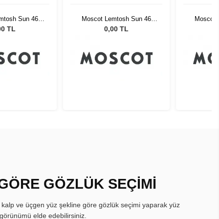
mtosh Sun 46
Moscot Lemtosh Sun 46
Moscot 
y G15 Lenses
Light Grey G15 Lenses
Light G
00 TL
0,00 TL
 GÖRE GÖZLÜK SEÇİMİ
, kalp ve üçgen yüz şekline göre gözlük seçimi yaparak yüz
görünümü elde edebilirsiniz.