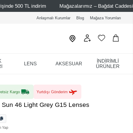
 indirim
Mağazalarımız – Bağdat Caddesi 1 - Bağdat Cad
Anlaşmalı Kurumlar
Blog
Mağaza Yorumları
K
İNDİRİMLİ
LENS
AKSESUAR
I
ÜRÜNLER
etsiz Kargo
Yurtdışı Gönderim
 Sun 46 Light Grey G15 Lenses
m Yap