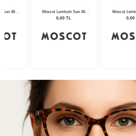
h Sun 46
Moscot Lemtosh Sun 46
Moscot Lemt
5 Lenses
Light Grey G15 Lenses
Light Grey 
L
0,00 TL
0,00