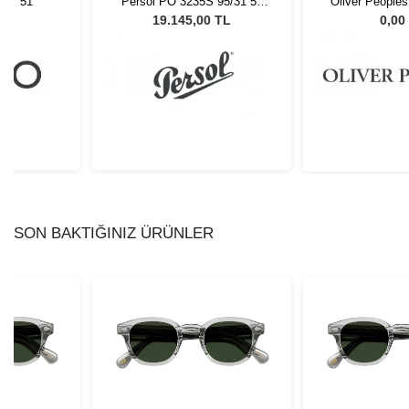
NVY 51
Persol PO 3235S 95/31 55
Oliver People
Unisex Güneş Gözlüğü
48
L
19.145,00 TL
0,00
SON BAKTIĞINIZ ÜRÜNLER