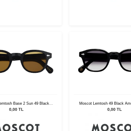
emtosh Base 2 Sun 49 Black
Moscot Lemtosh 49 Black Ame
Amber
Fade
0,00 TL
0,00 TL