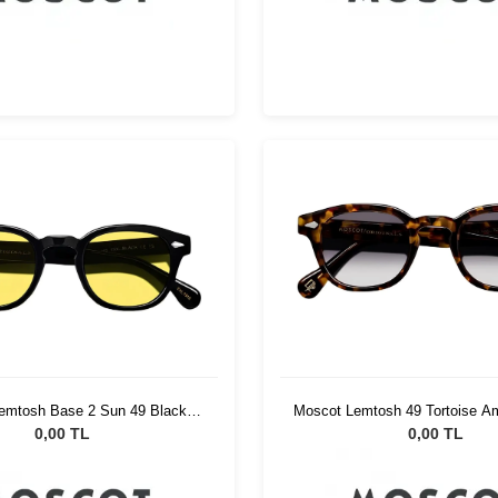
emtosh Base 2 Sun 49 Black
Moscot Lemtosh 49 Tortoise A
Mellow Yellow
Fade
0,00 TL
0,00 TL