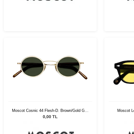
Moscot Cosnic 44 Flesh-D. Brown/Gold G15
Moscot L
Pln
0,00 TL