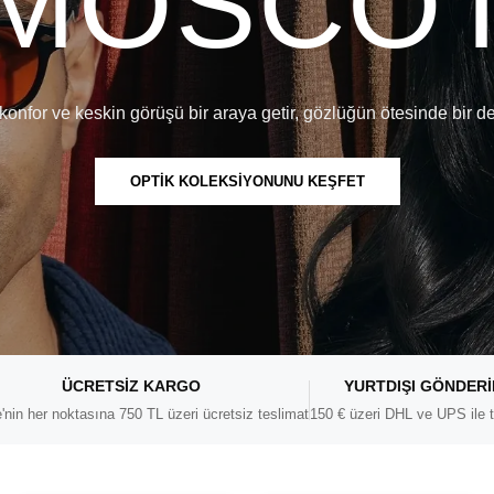
MOSCO
konfor ve keskin görüşü bir araya getir, gözlüğün ötesinde bir d
OPTİK KOLEKSİYONUNU KEŞFET
ÜCRETSIZ KARGO
YURTDIŞI GÖNDER
'nin her noktasına 750 TL üzeri ücretsiz teslimat
150 € üzeri DHL ve UPS ile t