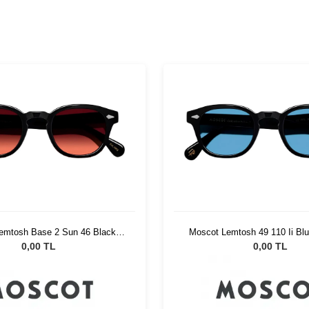
emtosh Base 2 Sun 46 Black
Moscot Lemtosh 49 110 Ii Blu
Cabernet
Blue
0,00 TL
0,00 TL