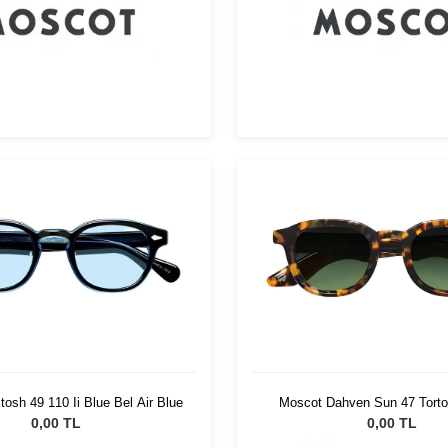
osh 49 110 Ii Blue Bel Air Blue
Moscot Dahven Sun 47 Torto
Wood
0,00 TL
0,00 TL