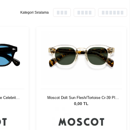
Kategori Sıralama
Moscot Dolt Sun Flesh/Tortoise Cr-39 Pl
e Celebrity
G15
0,00 TL