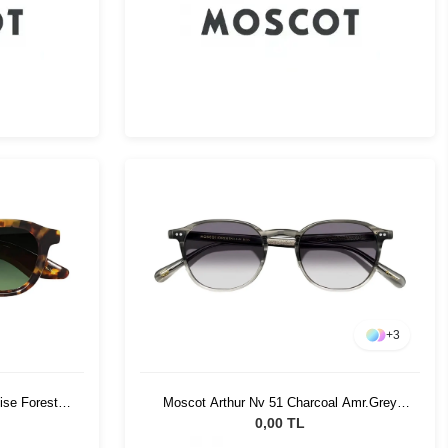
+
3
ise Forest
Moscot Arthur Nv 51 Charcoal Amr.Grey
Fade
0,00 TL