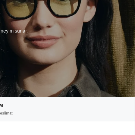
T
eneyim sunar.
IM
eslimat