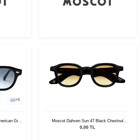
+
5
merican Grey
Moscot Dahven Sun 47 Black Chestnut
Fade
0,00 TL