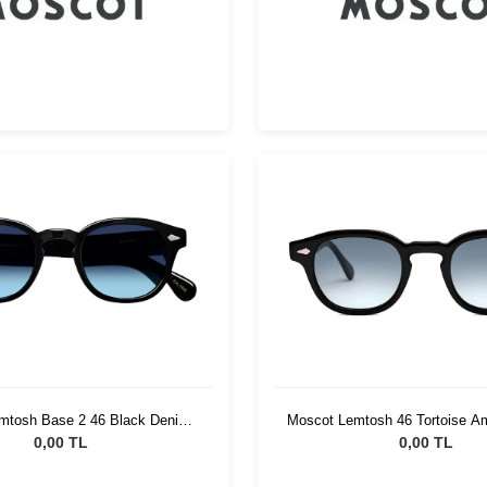
mtosh Base 2 46 Black Denim
Moscot Lemtosh 46 Tortoise A
Blue
Fade
0,00 TL
0,00 TL