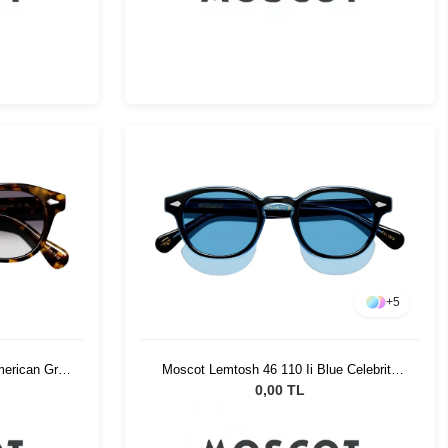
+
5
merican Grey
Moscot Lemtosh 46 110 Ii Blue Celebrity
Blue
0,00 TL