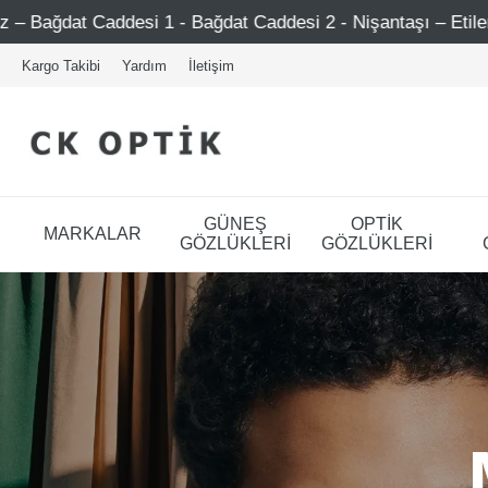
 Bağdat Caddesi 2 - Nişantaşı – Etiler – Ataşehir
Şimd
Kargo Takibi
Yardım
İletişim
GÜNEŞ
OPTİK
MARKALAR
GÖZLÜKLERİ
GÖZLÜKLERİ