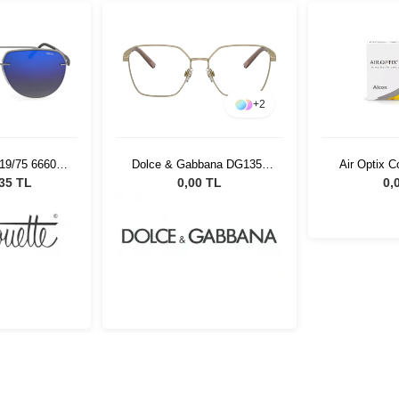
+
2
719/75 6660
Dolce & Gabbana DG1351
Air Optix C
ş Gözlüğü
1365 54
,35 TL
0,00 TL
0,