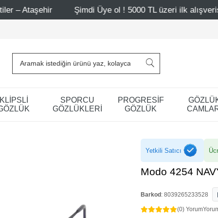
Şimdi Üye ol ! 5000 TL üzeri ilk alışverişinde 500 TL indi
KLİPSLİ
SPORCU
PROGRESİF
GÖZLÜ
GÖZLÜK
GÖZLÜKLERİ
GÖZLÜK
CAMLAR
Yetkili Satıcı
Ücr
Modo 4254 NAV
Barkod
:
8039265233528
(0) Yorum
Yoru