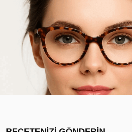
REÇETENİZİ GÖNDERİN