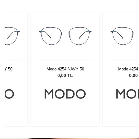
AVY 50
Modo 4254 NAVY 50
Modo 4254
L
0,00 TL
0,00