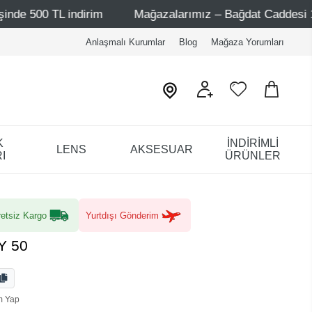
rim
Mağazalarımız – Bağdat Caddesi 1 - Bağdat Caddesi 
Anlaşmalı Kurumlar
Blog
Mağaza Yorumları
K
İNDİRİMLİ
LENS
AKSESUAR
I
ÜRÜNLER
etsiz Kargo
Yurtdışı Gönderim
Y 50
m Yap