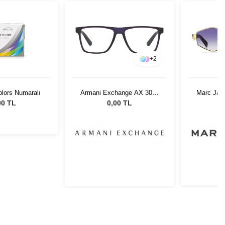
+
2
olors Numaralı
Armani Exchange AX 3055
Marc Jac
8273 55
Kadın 
00 TL
0,00 TL