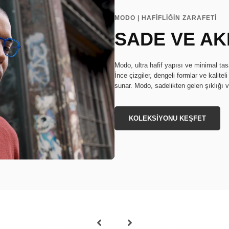
MODO | HAFİFLİĞİN ZARAFETİ
SADE VE AK
Modo, ultra hafif yapısı ve minimal ta
İnce çizgiler, dengeli formlar ve kalite
sunar. Modo, sadelikten gelen şıklığı ve 
KOLEKSİYONU KEŞFET