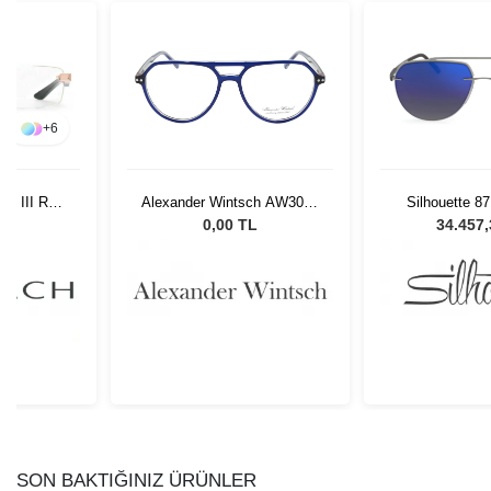
+
6
st III RG-
Alexander Wintsch AW3014
Silhouette 8
6/18
C1
Unisex Güne
L
0,00 TL
34.457
SON BAKTIĞINIZ ÜRÜNLER