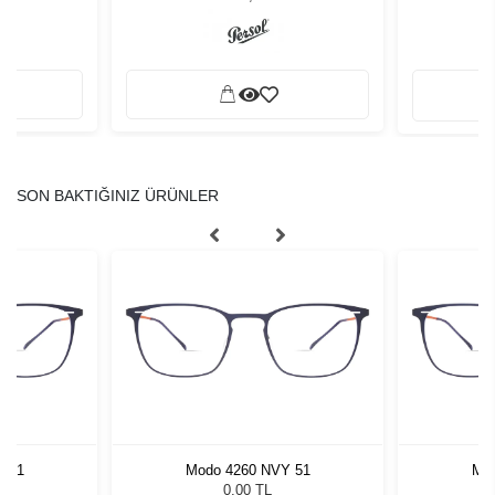
SON BAKTIĞINIZ ÜRÜNLER
Y 51
Modo 4260 NVY 51
Mod
0,00 TL