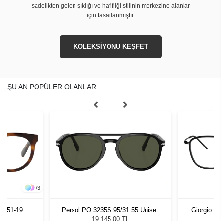
sadelikten gelen şıklığı ve hafifliği stilinin merkezine alanlar
için tasarlanmıştır.
KOLEKSİYONU KEŞFET
ŞU AN POPÜLER OLANLAR
+
3
52 51-19
Persol PO 3235S 95/31 55 Unisex
Giorgio A
Güneş Gözlüğü
19.145,00 TL