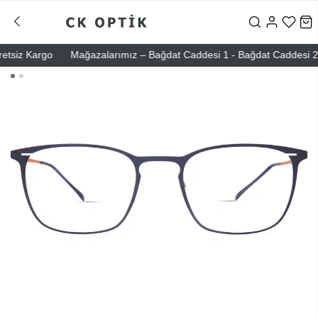
siz Kargo
Mağazalarımız – Bağdat Caddesi 1 - Bağdat Caddesi 2 - Niş