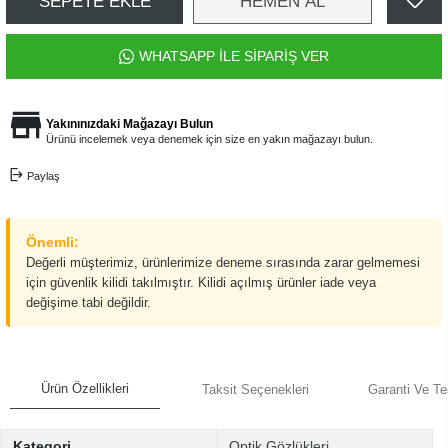
SEPETE EKLE
HEMEN AL
WHATSAPP İLE SİPARİŞ VER
Yakınınızdaki Mağazayı Bulun
Ürünü incelemek veya denemek için size en yakın mağazayı bulun.
Paylaş
Önemli:
Değerli müşterimiz, ürünlerimize deneme sırasında zarar gelmemesi
için güvenlik kilidi takılmıştır. Kilidi açılmış ürünler iade veya
değişime tabi değildir.
Ürün Özellikleri
Taksit Seçenekleri
Garanti Ve Te
Kategori
Optik Gözlükleri