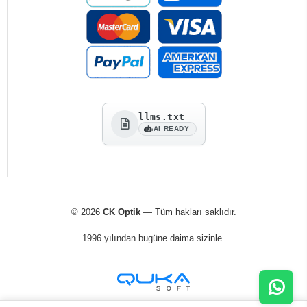
llms.txt
AI READY
© 2026
CK Optik
— Tüm hakları saklıdır.
1996 yılından bugüne daima sizinle.