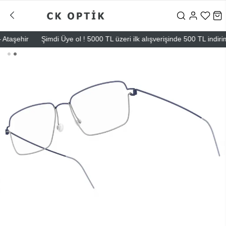
şehir
Şimdi Üye ol ! 5000 TL üzeri ilk alışverişinde 500 TL indirim