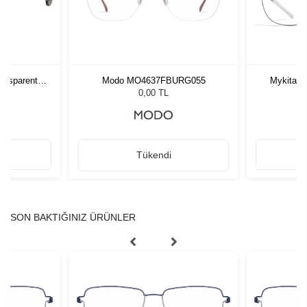
ansparent
Modo MO4637FBURG055
Mykita No
y
0,00 TL
Tükendi
SON BAKTIĞINIZ ÜRÜNLER