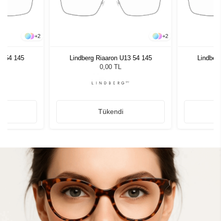
+
2
+
2
3 54 145
Lindberg Riaaron U13 54 145
Lindber
0,00 TL
Tükendi