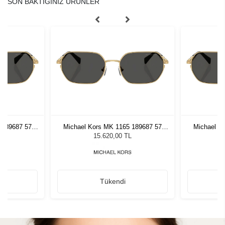
SON BAKTIĞINIZ ÜRÜNLER
 189687 57
Michael Kors MK 1165 189687 57
Michael K
zlüğü
Kadın Güneş Gözlüğü
Kadı
L
15.620,00 TL
Tükendi