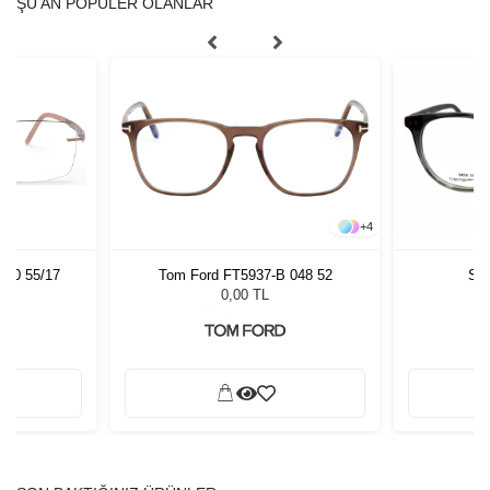
ŞU AN POPÜLER OLANLAR
+
4
530 55/17
Tom Ford FT5937-B 048 52
Sla
0,00 TL