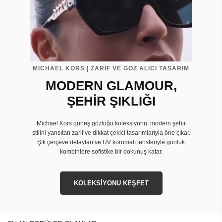
MICHAEL KORS | ZARİF VE GÖZ ALICI TASARIM
MODERN GLAMOUR,
ŞEHİR ŞIKLIĞI
Michael Kors güneş gözlüğü koleksiyonu, modern şehir
stilini yansıtan zarif ve dikkat çekici tasarımlarıyla öne çıkar.
Şık çerçeve detayları ve UV korumalı lensleriyle günlük
kombinlere sofistike bir dokunuş katar.
KOLEKSİYONU KEŞFET