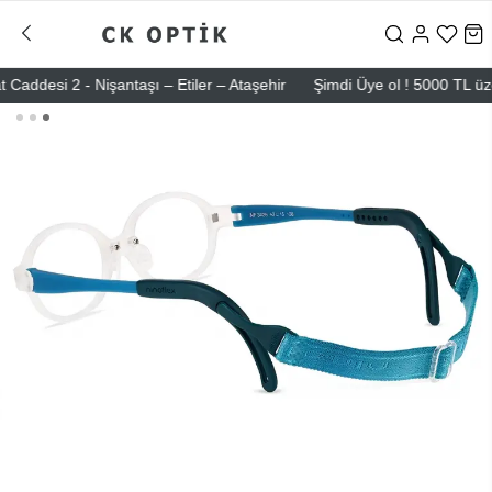
si 2 - Nişantaşı – Etiler – Ataşehir
Şimdi Üye ol ! 5000 TL üzeri il