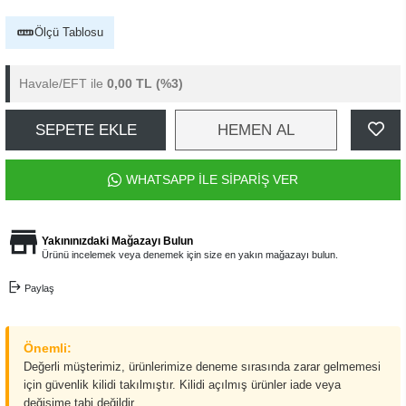
Ölçü Tablosu
Havale/EFT ile
0,00 TL
(%3)
SEPETE EKLE
HEMEN AL
WHATSAPP İLE SİPARİŞ VER
Yakınınızdaki Mağazayı Bulun
Ürünü incelemek veya denemek için size en yakın mağazayı bulun.
Paylaş
Önemli:
Değerli müşterimiz, ürünlerimize deneme sırasında zarar gelmemesi
için güvenlik kilidi takılmıştır. Kilidi açılmış ürünler iade veya
değişime tabi değildir.