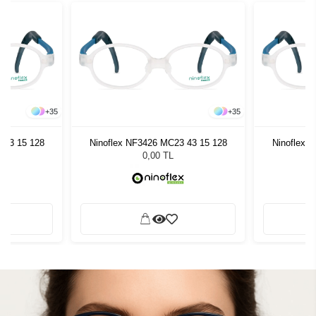
+
35
+
35
 43 15 128
Ninoflex NF3426 MC23 43 15 128
Ninoflex 
0,00 TL