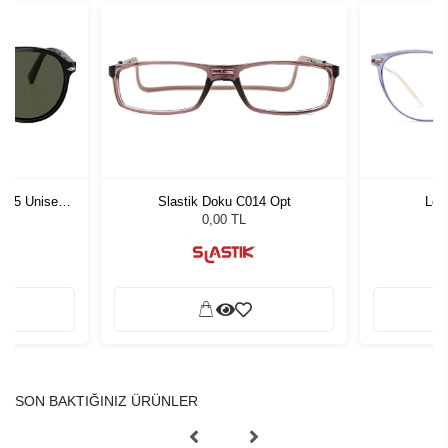
1 55 Unisex
Slastik Doku C014 Opt
Loo
ğü
L
0,00 TL
SON BAKTIĞINIZ ÜRÜNLER