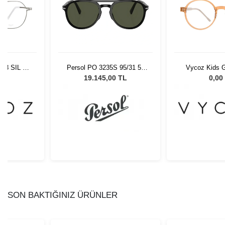
03 SIL 51-
Persol PO 3235S 95/31 55
Vycoz Kids G
Unisex Güneş Gözlüğü
BRN 46-
L
19.145,00 TL
0,00
SON BAKTIĞINIZ ÜRÜNLER