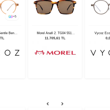
+
5
entle Benn
Morel Anafi 2. TG04 5518
Vycoz Eco
17 135
Unisex Güneş Gözlüğü
GRY 46
 TL
11.705,61 TL
0,