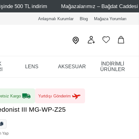
L indirim
Mağazalarımız – Bağdat Caddesi 1 - Bağdat Cad
Anlaşmalı Kurumlar
Blog
Mağaza Yorumları
K
İNDİRİMLİ
LENS
AKSESUAR
I
ÜRÜNLER
etsiz Kargo
Yurtdışı Gönderim
donist III MG-WP-Z25
m Yap