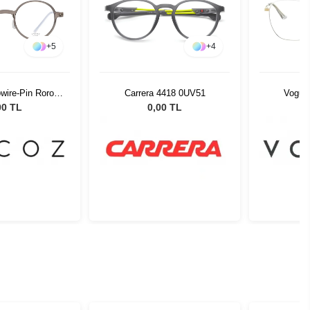
+
5
+
4
wire-Pin Roro
Carrera 4418 0UV51
Vogue
-22 51525
00 TL
0,00 TL