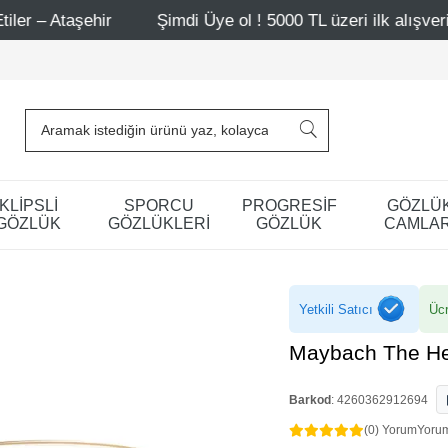
hir
Şimdi Üye ol ! 5000 TL üzeri ilk alışverişinde 500 T
KLİPSLİ
SPORCU
PROGRESİF
GÖZLÜ
GÖZLÜK
GÖZLÜKLERİ
GÖZLÜK
CAMLAR
Yetkili Satıcı
Ücr
Maybach The He
Barkod
:
4260362912694
(0) Yorum
Yoru