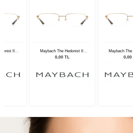
onist III
Maybach The Hedonist III
Maybach The H
25
MG-WP-Z25
MG-WP
L
0,00 TL
0,00