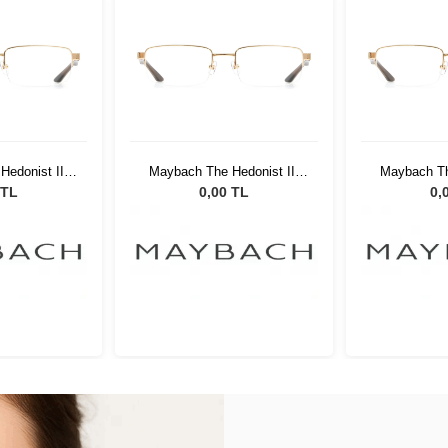
edonist III
Maybach The Hedonist III
Maybach Th
-Z25
MG-WP-Z25
MG-
 TL
0,00 TL
0,