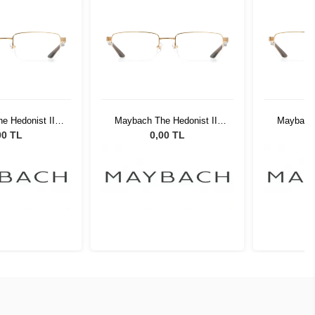
e Hedonist III
Maybach The Hedonist III
Maybach 
WP-Z25
MG-WP-Z25
M
00 TL
0,00 TL