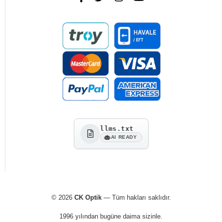
llms.txt
AI READY
© 2026
CK Optik
— Tüm hakları saklıdır.
1996 yılından bugüne daima sizinle.