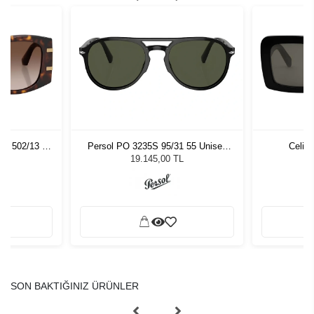
01 502/13 54
Persol PO 3235S 95/31 55 Unisex
Celin
zlüğü
Güneş Gözlüğü
L
19.145,00 TL
SON BAKTIĞINIZ ÜRÜNLER