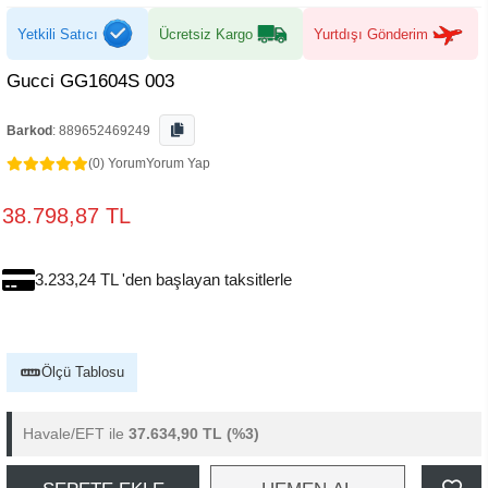
Yetkili Satıcı
Ücretsiz Kargo
Yurtdışı Gönderim
Gucci GG1604S 003
Barkod
:
889652469249
(0) Yorum
Yorum Yap
38.798,87 TL
3.233,24 TL 'den başlayan taksitlerle
Ölçü Tablosu
Havale/EFT ile
37.634,90 TL
(%3)