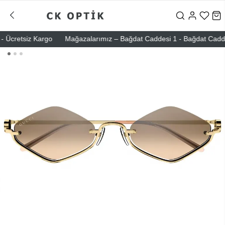
Ücretsiz Kargo
Mağazalarımız – Bağdat Caddesi 1 - Bağdat Caddesi 2 