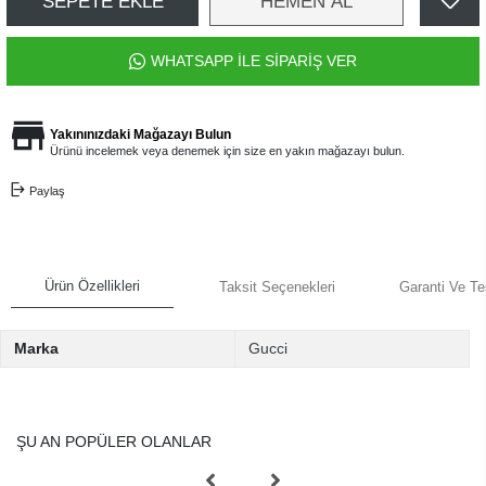
SEPETE EKLE
HEMEN AL
WHATSAPP İLE SİPARİŞ VER
Yakınınızdaki Mağazayı Bulun
Ürünü incelemek veya denemek için size en yakın mağazayı bulun.
Paylaş
Ürün Özellikleri
Taksit Seçenekleri
Garanti Ve Te
Marka
Gucci
ŞU AN POPÜLER OLANLAR