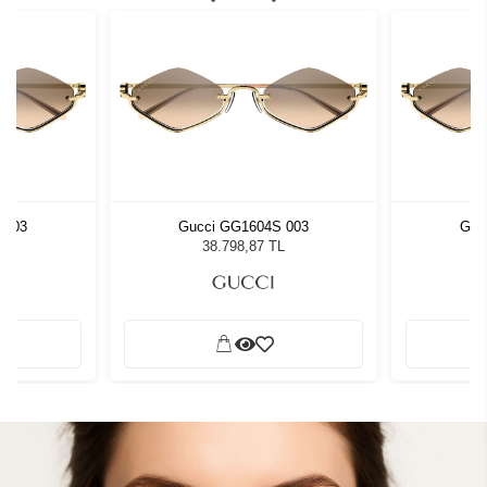
 003
Gucci GG1604S 003
Guc
L
38.798,87 TL