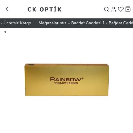
 Ücretsiz Kargo
Mağazalarımız – Bağdat Caddesi 1 - Bağdat Caddesi 2