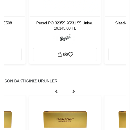
5 C508
Persol PO 3235S 95/31 55 Unisex
Slastik 
Güneş Gözlüğü
19.145,00 TL
SON BAKTIĞINIZ ÜRÜNLER