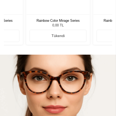
e Series
Rainbow Color Mirage Series
Rainbow
0,00 TL
Tükendi