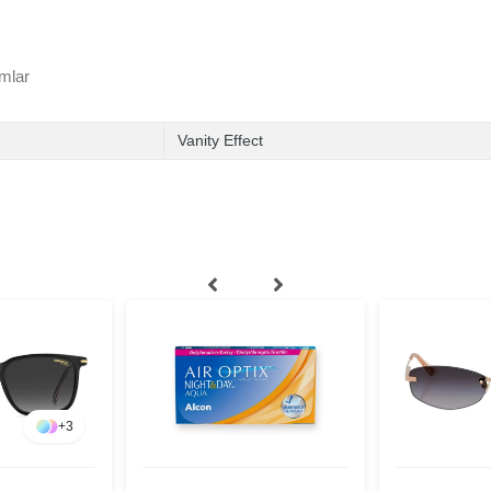
mlar
Vanity Effect
+
3