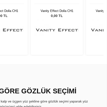
ect Dolla CH1
Vanity Effect Dolla CH1
Vanity 
00 TL
0,00 TL
 GÖRE GÖZLÜK SEÇİMİ
, kalp ve üçgen yüz şekline göre gözlük seçimi yaparak yüz
görünümü elde edebilirsiniz.