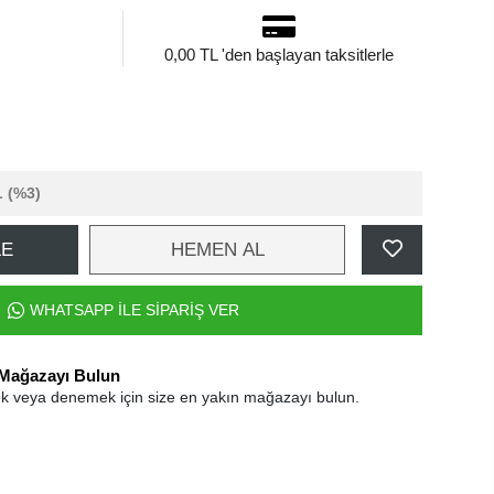
0,00 TL 'den başlayan taksitlerle
L
(%3)
LE
HEMEN AL
WHATSAPP İLE SİPARİŞ VER
 Mağazayı Bulun
k veya denemek için size en yakın mağazayı bulun.