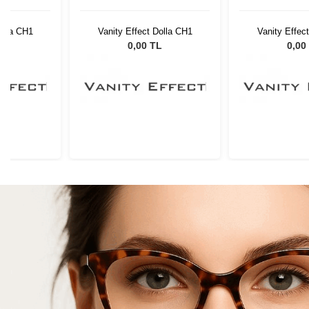
olla CH1
Vanity Effect Dolla CH1
Vanity Effec
L
0,00 TL
0,00