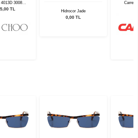
 4013D 30088G
Carrera
 Güneş Gözlüğü
5,00 TL
Hidrocor Jade
0,00 TL