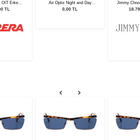
S OIT Erkek
Air Optix Night and Day
Jimmy Choo
özlüğü
Aqua
- 57 Kadın
00 TL
0,00 TL
18.79