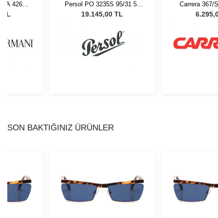
 EA 4261
Persol PO 3235S 95/31 55
Carrera 367/
 Güneş
Unisex Güneş Gözlüğü
Güneş G
0 TL
19.145,00 TL
6.295,
ü
SON BAKTIĞINIZ ÜRÜNLER