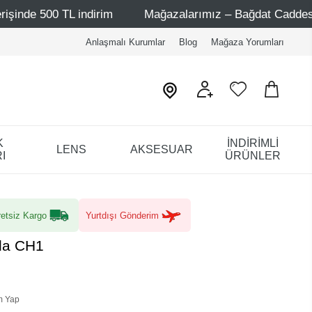
L indirim
Mağazalarımız – Bağdat Caddesi 1 - Bağdat Ca
Anlaşmalı Kurumlar
Blog
Mağaza Yorumları
K
İNDİRİMLİ
LENS
AKSESUAR
I
ÜRÜNLER
etsiz Kargo
Yurtdışı Gönderim
lla CH1
m Yap