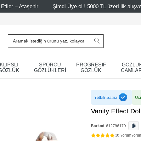
hir
Şimdi Üye ol ! 5000 TL üzeri ilk alışverişinde 500 T
KLİPSLİ
SPORCU
PROGRESİF
GÖZLÜ
GÖZLÜK
GÖZLÜKLERİ
GÖZLÜK
CAMLAR
Yetkili Satıcı
Ücr
Vanity Effect Do
Barkod
:
612796179
(0) Yorum
Yoru