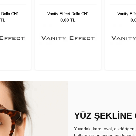
t Dolla CH1
Vanity Effect Dolla CH1
Vanity Eff
 TL
0,00 TL
0,
YÜZ ŞEKLİNE
Yuvarlak, kare, oval, dikdörtgen
hatlarınıza en uygun ve dengeli 