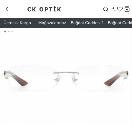
Ücretsiz Kargo
Mağazalarımız – Bağdat Caddesi 1 - Bağdat Caddesi 2 