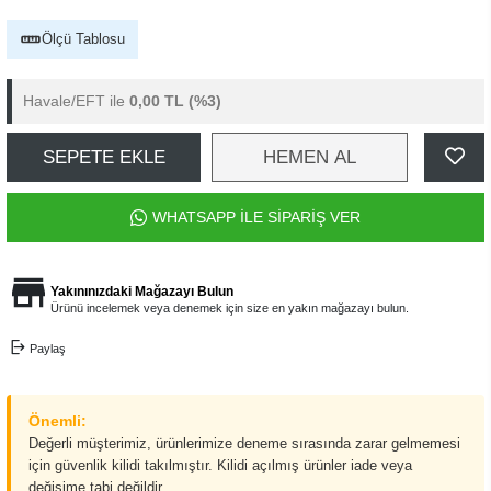
Ölçü Tablosu
Havale/EFT ile
0,00 TL
(%3)
SEPETE EKLE
HEMEN AL
WHATSAPP İLE SİPARİŞ VER
Yakınınızdaki Mağazayı Bulun
Ürünü incelemek veya denemek için size en yakın mağazayı bulun.
Paylaş
Önemli:
Değerli müşterimiz, ürünlerimize deneme sırasında zarar gelmemesi
için güvenlik kilidi takılmıştır. Kilidi açılmış ürünler iade veya
değişime tabi değildir.