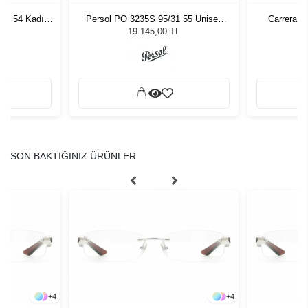
7 - 54 Kadın
Persol PO 3235S 95/31 55 Unisex
Carrera 3
ğü
Güneş Gözlüğü
L
19.145,00 TL
SON BAKTIĞINIZ ÜRÜNLER
+
4
+
4