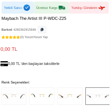
Yetkili Satıcı
Ücretsiz Kargo
Yurtdışı Gönderim
Maybach The Artist III P-WDC-Z25
Barkod
:
4260362915848
(0) Yorum
Yorum Yap
0,00 TL
0,00 TL 'den başlayan taksitlerle
Renk Seçenekleri: