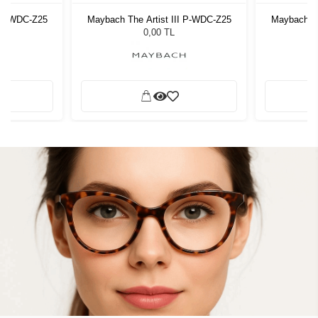
I P-WDC-Z25
Maybach The Artist III P-WDC-Z25
Maybach Th
0,00 TL