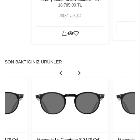
Kadın Güneş Gözlüğü
18.795,00 TL
SON BAKTIĞINIZ ÜRÜNLER
S 3176 Col B
Massada Le Cocataire S 3176 Col B
Massada Le 