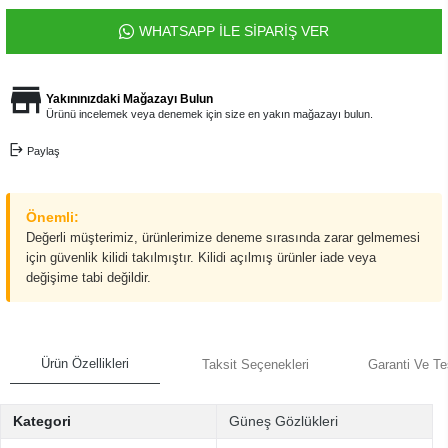
WHATSAPP İLE SİPARİŞ VER
Yakınınızdaki Mağazayı Bulun
Ürünü incelemek veya denemek için size en yakın mağazayı bulun.
Paylaş
Önemli:
Değerli müşterimiz, ürünlerimize deneme sırasında zarar gelmemesi
için güvenlik kilidi takılmıştır. Kilidi açılmış ürünler iade veya
değişime tabi değildir.
Ürün Özellikleri
Taksit Seçenekleri
Garanti Ve Te
Kategori
Güneş Gözlükleri