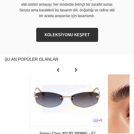
etik üretim anlayışı; her modelde bilinçli bir zarafet sunar.
Sessiz ama karakterli bu tasarım dili, doğallığı ve rafine stili
bir arada arayanlar için tasarlandı.
KOLEKSİYONU KEŞFET
ŞU AN POPÜLER OLANLAR
+
3
 Day Aqua
Jimmy Choo 4013D 30088G - 57