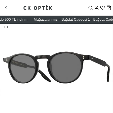
 500 TL indirim
Mağazalarımız – Bağdat Caddesi 1 - Bağdat Caddesi 2 