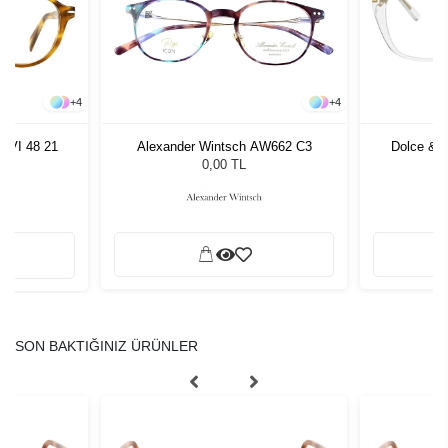
+
4
+
4
KVI 48 21
Alexander Wintsch AW662 C3
Dolce & 
0,00 TL
SON BAKTIĞINIZ ÜRÜNLER