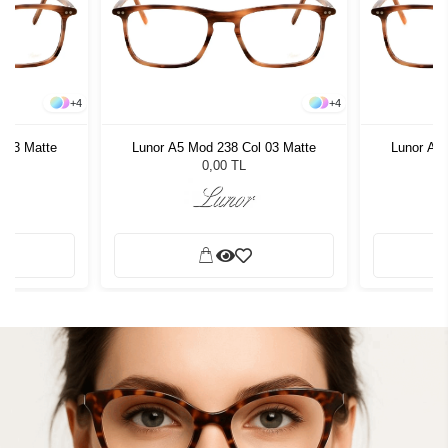
+
4
+
4
 03 Matte
Lunor A5 Mod 238 Col 03 Matte
Lunor A5
0,00 TL