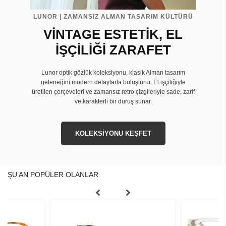
LUNOR | ZAMANSIZ ALMAN TASARIM KÜLTÜRÜ
VİNTAGE ESTETİK, EL
İŞÇİLİĞİ ZARAFET
Lunor optik gözlük koleksiyonu, klasik Alman tasarım
geleneğini modern detaylarla buluşturur. El işçiliğiyle
üretilen çerçeveleri ve zamansız retro çizgileriyle sade, zarif
ve karakterli bir duruş sunar.
KOLEKSİYONU KEŞFET
ŞU AN POPÜLER OLANLAR