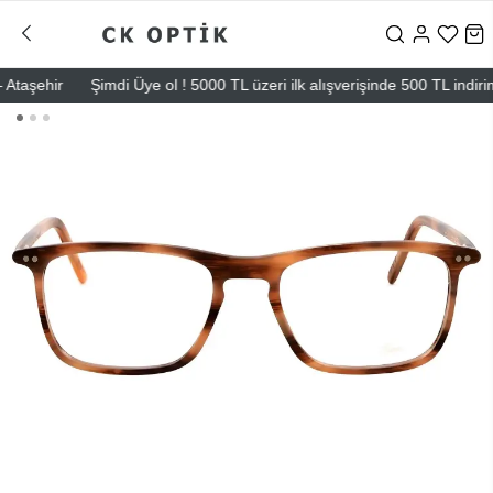
aşehir
Şimdi Üye ol ! 5000 TL üzeri ilk alışverişinde 500 TL indirim