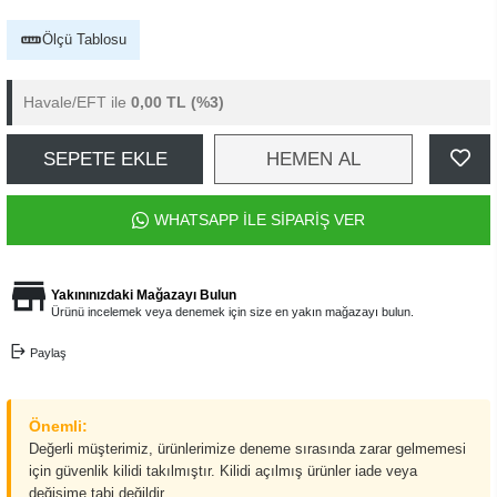
Ölçü Tablosu
Havale/EFT ile
0,00 TL
(%3)
SEPETE EKLE
HEMEN AL
WHATSAPP İLE SİPARİŞ VER
Yakınınızdaki Mağazayı Bulun
Ürünü incelemek veya denemek için size en yakın mağazayı bulun.
Paylaş
Önemli:
Değerli müşterimiz, ürünlerimize deneme sırasında zarar gelmemesi
için güvenlik kilidi takılmıştır. Kilidi açılmış ürünler iade veya
değişime tabi değildir.