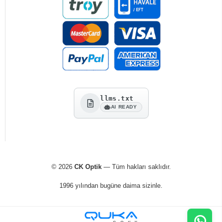
llms.txt
AI READY
© 2026
CK Optik
— Tüm hakları saklıdır.
1996 yılından bugüne daima sizinle.