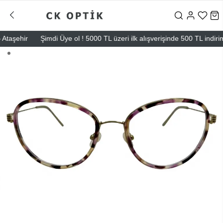
aşehir
Şimdi Üye ol ! 5000 TL üzeri ilk alışverişinde 500 TL indirim