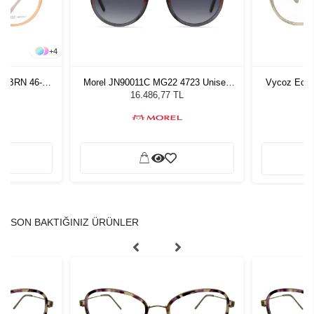
+
4
om BRN 46-19
Morel JN90011C MG22 4723 Unisex
Vycoz Ecow
Güneş Gözlüğü
16.486,77 TL
SON BAKTIĞINIZ ÜRÜNLER