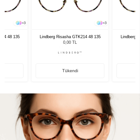
+
3
+
3
214 48 135
Lindberg Risasha GTK214 48 135
Lindberg 
0,00 TL
Tükendi