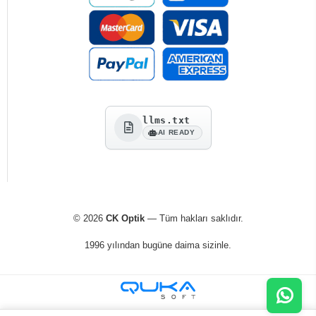
llms.txt
AI READY
© 2026
CK Optik
— Tüm hakları saklıdır.
1996 yılından bugüne daima sizinle.