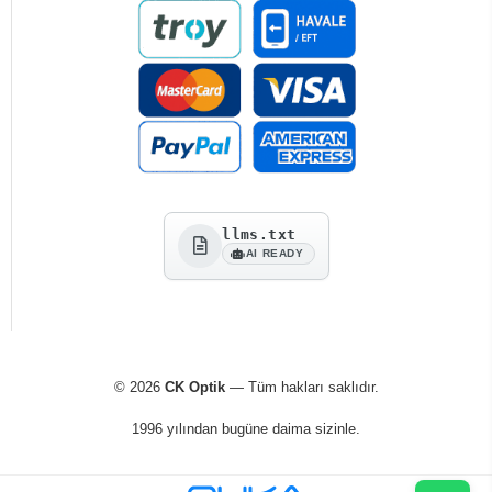
llms.txt
AI READY
© 2026
CK Optik
— Tüm hakları saklıdır.
1996 yılından bugüne daima sizinle.