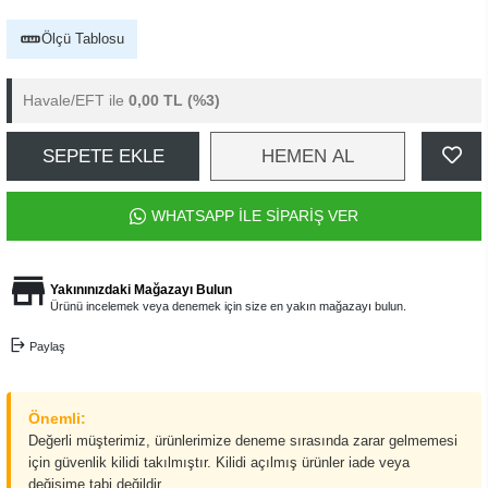
Ölçü Tablosu
Havale/EFT ile
0,00 TL
(%3)
SEPETE EKLE
HEMEN AL
WHATSAPP İLE SİPARİŞ VER
Yakınınızdaki Mağazayı Bulun
Ürünü incelemek veya denemek için size en yakın mağazayı bulun.
Paylaş
Önemli:
Değerli müşterimiz, ürünlerimize deneme sırasında zarar gelmemesi
için güvenlik kilidi takılmıştır. Kilidi açılmış ürünler iade veya
değişime tabi değildir.