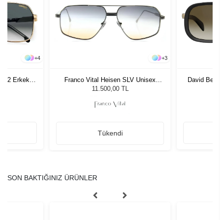
+
4
+
3
K 62 Erkek
Franco Vital Heisen SLV Unisex
David Bec
ğü
Güneş Gözlüğü
Unis
11.500,00 TL
Tükendi
SON BAKTIĞINIZ ÜRÜNLER