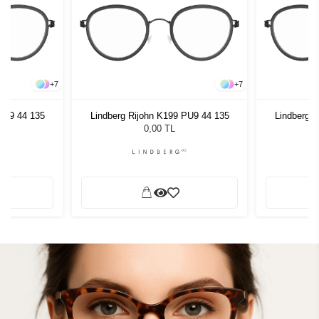
+
7
+
7
PU9 44 135
Lindberg Rijohn K199 PU9 44 135
Lindberg 
0,00 TL