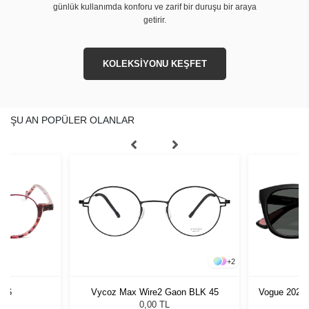
günlük kullanımda konforu ve zarif bir duruşu bir araya
getirir.
KOLEKSİYONU KEŞFET
ŞU AN POPÜLER OLANLAR
+
2
C76
Vycoz Max Wire2 Gaon BLK 45
Vogue 2028
0,00 TL