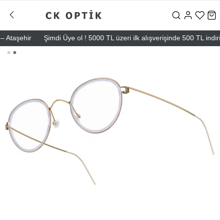
taşehir
Şimdi Üye ol ! 5000 TL üzeri ilk alışverişinde 500 TL indirim