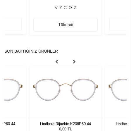
Tükendi
SON BAKTIĞINIZ ÜRÜNLER
208P60 44
Lindberg Rijackie K208P60 44
Lindberg
0,00 TL