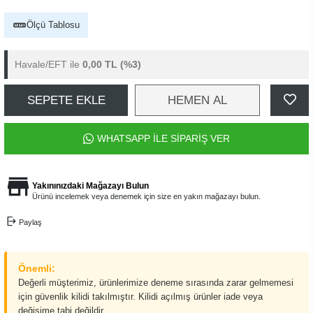
Ölçü Tablosu
Havale/EFT ile
0,00 TL
(%3)
SEPETE EKLE
HEMEN AL
WHATSAPP İLE SİPARİŞ VER
Yakınınızdaki Mağazayı Bulun
Ürünü incelemek veya denemek için size en yakın mağazayı bulun.
Paylaş
Önemli:
Değerli müşterimiz, ürünlerimize deneme sırasında zarar gelmemesi
için güvenlik kilidi takılmıştır. Kilidi açılmış ürünler iade veya
değişime tabi değildir.