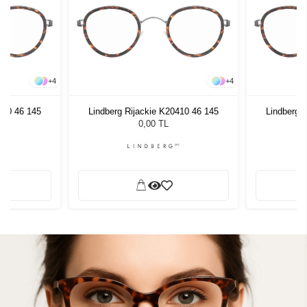
+
4
+
4
410 46 145
Lindberg Rijackie K20410 46 145
Lindberg 
0,00 TL