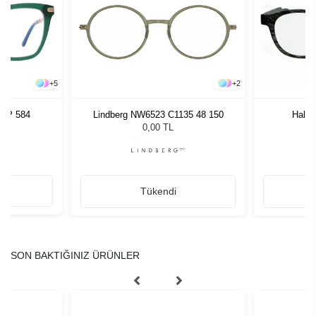
+
5
+
2
 OP 584
Lindberg NW6523 C1135 48 150
Hally
0,00 TL
Tükendi
SON BAKTIĞINIZ ÜRÜNLER