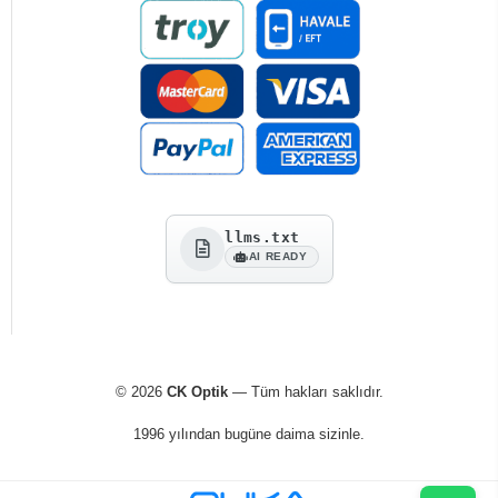
llms.txt
AI READY
© 2026
CK Optik
— Tüm hakları saklıdır.
1996 yılından bugüne daima sizinle.