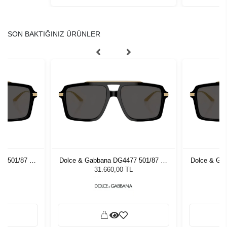
SON BAKTIĞINIZ ÜRÜNLER
7 501/87 56
Dolce & Gabbana DG4477 501/87 56
Dolce & Ga
zlüğü
Kadın Güneş Gözlüğü
Kadı
L
31.660,00 TL