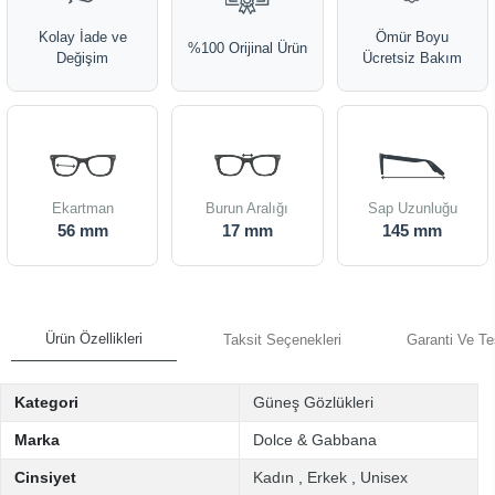
Kolay İade ve
Ömür Boyu
%100 Orijinal Ürün
Değişim
Ücretsiz Bakım
Ekartman
Burun Aralığı
Sap Uzunluğu
56 mm
17 mm
145 mm
Ürün Özellikleri
Taksit Seçenekleri
Garanti Ve Te
Kategori
Güneş Gözlükleri
Marka
Dolce & Gabbana
Cinsiyet
Kadın
,
Erkek
,
Unisex