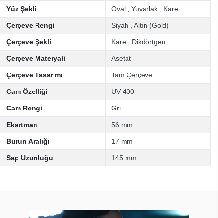
Yüz Şekli
Oval
,
Yuvarlak
,
Kare
Çerçeve Rengi
Siyah
,
Altın (Gold)
Çerçeve Şekli
Kare
,
Dikdörtgen
Çerçeve Materyali
Asetat
Çerçeve Tasarımı
Tam Çerçeve
Cam Özelliği
UV 400
Cam Rengi
Gri
Ekartman
56 mm
Burun Aralığı
17 mm
Sap Uzunluğu
145 mm