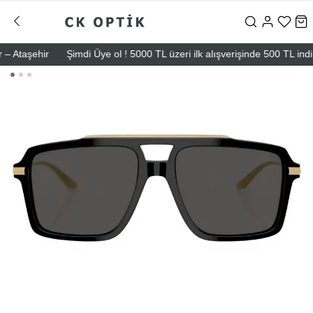
Ataşehir
Şimdi Üye ol ! 5000 TL üzeri ilk alışverişinde 500 TL indirim