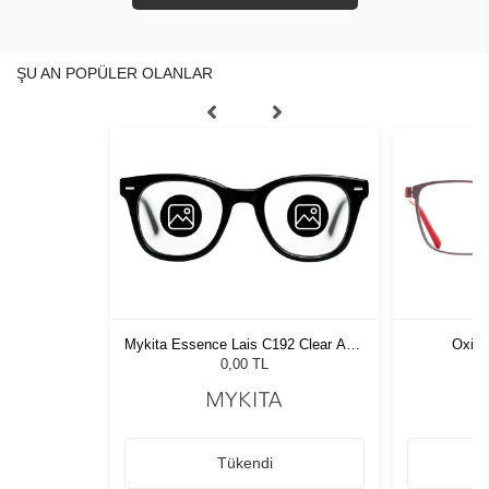
ŞU AN POPÜLER OLANLAR
8402 53
Oxibi
Mykita Essence Lais C192 Clear Ash-
Pearl 367
0,00 TL
Tükendi