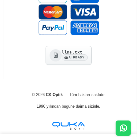
llms.txt
AI READY
© 2026
CK Optik
— Tüm hakları saklıdır.
1996 yılından bugüne daima sizinle.