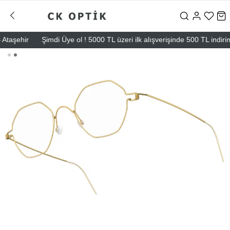
aşehir
Şimdi Üye ol ! 5000 TL üzeri ilk alışverişinde 500 TL indirim