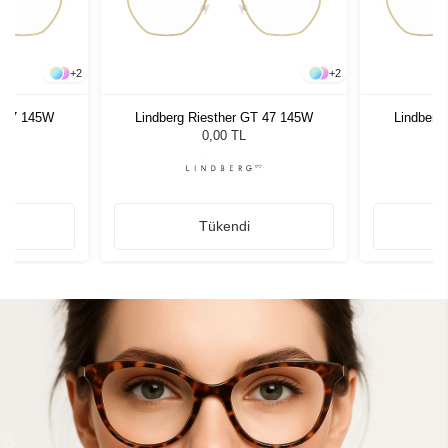
+
2
+
2
T 47 145W
Lindberg Riesther GT 47 145W
Lindberg
0,00 TL
Tükendi