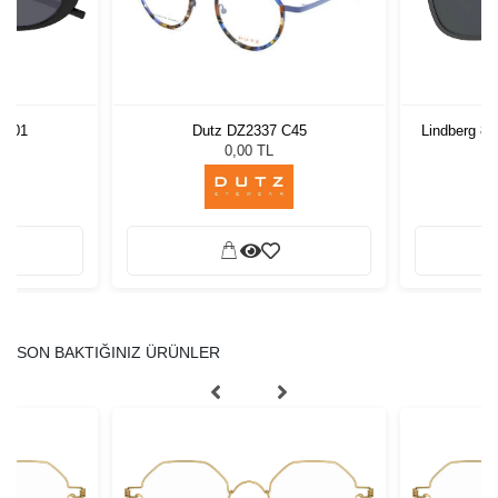
 001
Dutz DZ2337 C45
Lindberg 8
L
0,00 TL
SON BAKTIĞINIZ ÜRÜNLER