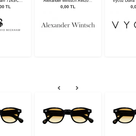
am 7143/C
Alexander Wintsch AW2093
Vycoz Durra
351 Unisex
C2
RD 45
,00 TL
0,00 TL
0,
özlüğü