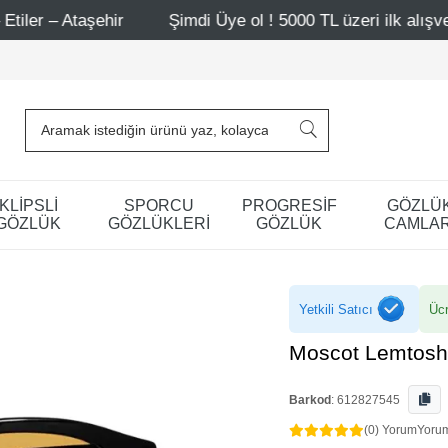
ir
Şimdi Üye ol ! 5000 TL üzeri ilk alışverişinde 500 TL
KLİPSLİ
SPORCU
PROGRESİF
GÖZLÜ
GÖZLÜK
GÖZLÜKLERİ
GÖZLÜK
CAMLAR
Yetkili Satıcı
Ücr
Moscot Lemtosh
Barkod
:
612827545
(0) Yorum
Yoru