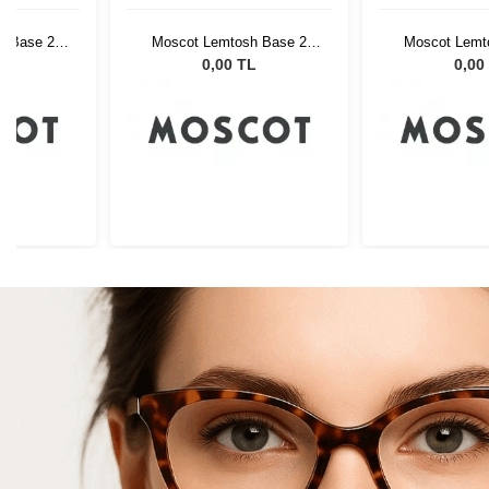
h Base 2
Moscot Lemtosh Base 2
Moscot Lemt
stnut Fade
Sun Black 46 Chestnut Fade
Sun Black 46 C
L
0,00 TL
0,00