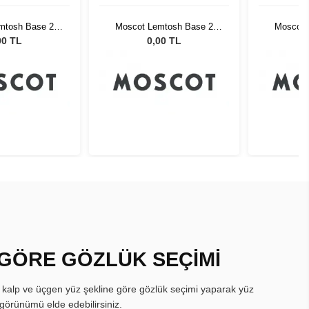
mtosh Base 2
Moscot Lemtosh Base 2
Moscot 
6 Chestnut Fade
Sun Black 46 Chestnut Fade
Sun Black
00 TL
0,00 TL
 GÖRE GÖZLÜK SEÇİMİ
, kalp ve üçgen yüz şekline göre gözlük seçimi yaparak yüz
görünümü elde edebilirsiniz.