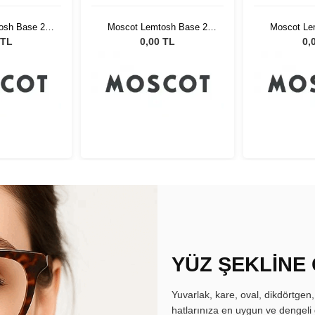
osh Base 2
Moscot Lemtosh Base 2
Moscot Le
hestnut Fade
Sun Black 46 Chestnut Fade
Sun Black 4
 TL
0,00 TL
0,
YÜZ ŞEKLİNE
Yuvarlak, kare, oval, dikdörtgen
hatlarınıza en uygun ve dengeli 