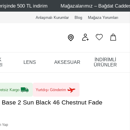
 indirim
Mağazalarımız – Bağdat Caddesi 1 - Bağdat Cad
Anlaşmalı Kurumlar
Blog
Mağaza Yorumları
K
İNDİRİMLİ
LENS
AKSESUAR
I
ÜRÜNLER
etsiz Kargo
Yurtdışı Gönderim
 Base 2 Sun Black 46 Chestnut Fade
m Yap