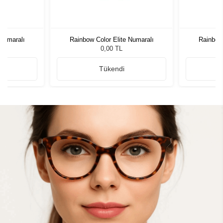
 Numaralı
Rainbow Color Elite Numaralı
Rainbow 
0,00 TL
Tükendi