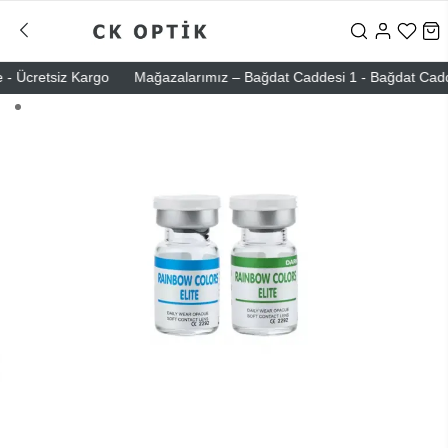
 Ücretsiz Kargo
Mağazalarımız – Bağdat Caddesi 1 - Bağdat Caddesi 2