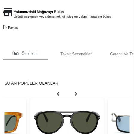
Yakınınızdaki Mağazayı Bulun
Ürünü incelemek veya denemek için size en yakın mağazayı bulun.
Paylaş
Ürün Özellikleri
Taksit Seçenekleri
Garanti Ve Te
ŞU AN POPÜLER OLANLAR