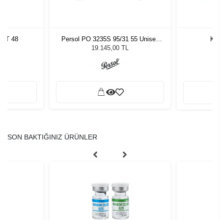
TRT 48
Persol PO 3235S 95/31 55 Unisex
Kil
Güneş Gözlüğü
L
19.145,00 TL
SON BAKTIĞINIZ ÜRÜNLER