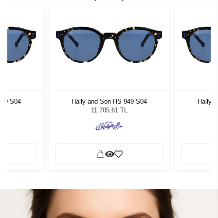
949 S04
Hally and Son HS 949 S04
Hally 
L
11.705,61 TL