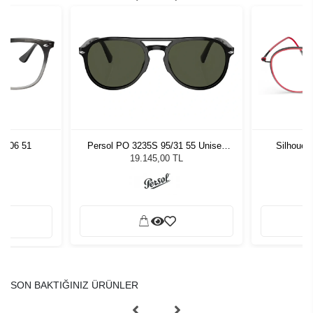
8106 51
Persol PO 3235S 95/31 55 Unisex
Silhouet
Güneş Gözlüğü
19.145,00 TL
SON BAKTIĞINIZ ÜRÜNLER