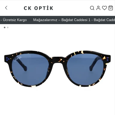
Ücretsiz Kargo
Mağazalarımız – Bağdat Caddesi 1 - Bağdat Caddesi 2 