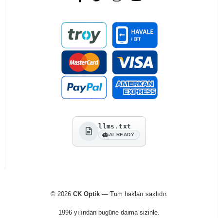
llms.txt
AI READY
© 2026
CK Optik
— Tüm hakları saklıdır.
1996 yılından bugüne daima sizinle.