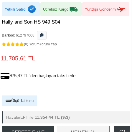
Yetkili Satıcı
Ücretsiz Kargo
Yurtdışı Gönderim
Hally and Son HS 949 S04
Barkod
:
612797008
(0) Yorum
Yorum Yap
11.705,61 TL
975,47 TL 'den başlayan taksitlerle
Ölçü Tablosu
Havale/EFT ile
11.354,44 TL
(%3)