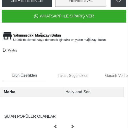
SEPETE EKLE
HEMEN AL
WHATSAPP İLE SİPARİŞ VER
Yakınınızdaki Mağazayı Bulun
Ürünü incelemek veya denemek için size en yakın mağazayı bulun.
Paylaş
Ürün Özellikleri
Taksit Seçenekleri
Garanti Ve Te
Marka
Hally and Son
ŞU AN POPÜLER OLANLAR