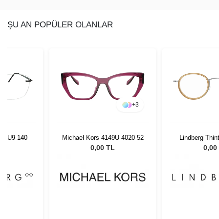
ŞU AN POPÜLER OLANLAR
+
3
700 U9 140
Michael Kors 4149U 4020 52
Lindberg Thin
K22310 
L
0,00 TL
0,00