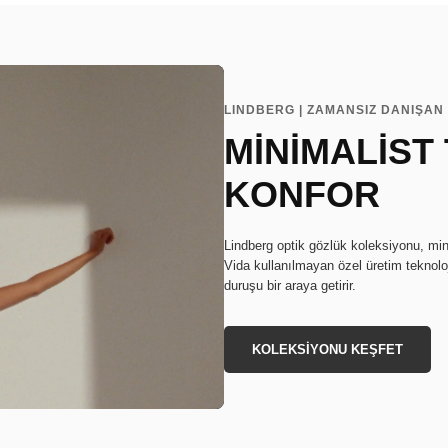
LINDBERG | ZAMANSIZ DANIŞAN 
MİNİMALİST
KONFOR
Lindberg optik gözlük koleksiyonu, min
Vida kullanılmayan özel üretim teknoloj
duruşu bir araya getirir.
KOLEKSİYONU KEŞFET