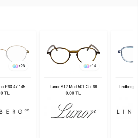
+
28
+
14
ibo P60 47 145
Lunor A12 Mod 501 Col 66
Lindberg R
00 TL
0,00 TL