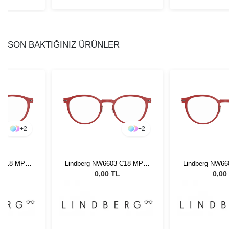
SON BAKTIĞINIZ ÜRÜNLER
+
2
+
2
 C18 MP10
Lindberg NW6603 C18 MP10
Lindberg NW66
50 150
50 1
L
0,00 TL
0,00