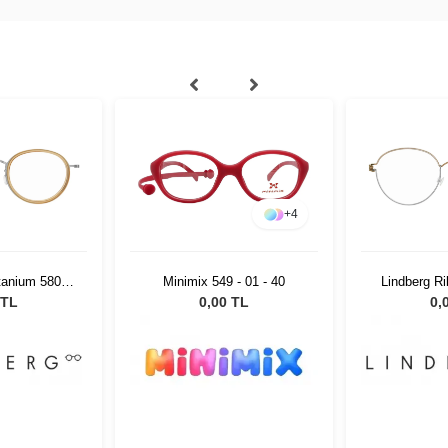
+
4
tanium 5805
Minimix 549 - 01 - 40
Lindberg R
44 140
 TL
0,00 TL
0,