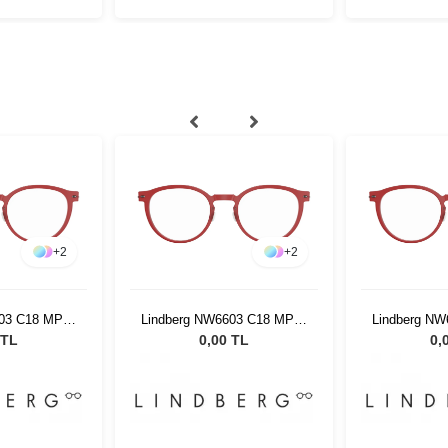
+
2
+
2
03 C18 MP10
Lindberg NW6603 C18 MP10
Lindberg N
50
50 150
5
 TL
0,00 TL
0,