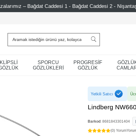
si 1 - Bağdat Caddesi 2 - Nişantaşı – Etiler – Ataşehir
KLİPSLİ
SPORCU
PROGRESİF
GÖZLÜ
GÖZLÜK
GÖZLÜKLERİ
GÖZLÜK
CAMLAR
Yetkili Satıcı
Ücr
Lindberg NW660
Barkod
:
8681843301404
(0) Yorum
Yoru