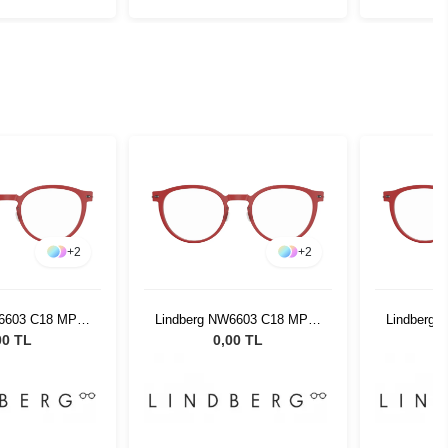
+
2
+
2
W6603 C18 MP10
Lindberg NW6603 C18 MP10
Lindberg
0 150
50 150
00 TL
0,00 TL