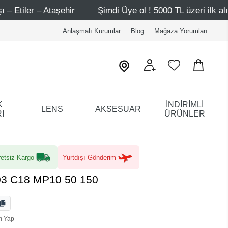
Şimdi Üye ol ! 5000 TL üzeri ilk alışverişinde 500 TL indiri
Anlaşmalı Kurumlar
Blog
Mağaza Yorumları
K
İNDİRİMLİ
LENS
AKSESUAR
I
ÜRÜNLER
etsiz Kargo
Yurtdışı Gönderim
3 C18 MP10 50 150
m Yap