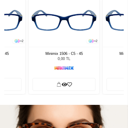
+
2
+
2
5 - 45
Minimix 1506 - C5 - 45
Minim
0,00 TL