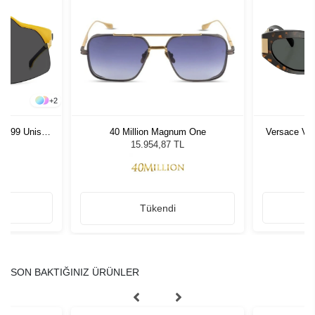
+
2
0G 99 Unisex
40 Million Magnum One
Versace VE 
ğü
G
15.954,87 TL
Tükendi
SON BAKTIĞINIZ ÜRÜNLER