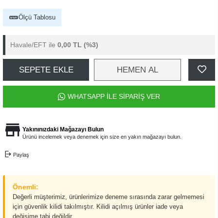
Ölçü Tablosu
Havale/EFT ile
0,00 TL
(%3)
SEPETE EKLE
HEMEN AL
WHATSAPP İLE SİPARİŞ VER
Yakınınızdaki Mağazayı Bulun
Ürünü incelemek veya denemek için size en yakın mağazayı bulun.
Paylaş
Önemli:
Değerli müşterimiz, ürünlerimize deneme sırasında zarar gelmemesi
için güvenlik kilidi takılmıştır. Kilidi açılmış ürünler iade veya
değişime tabi değildir.