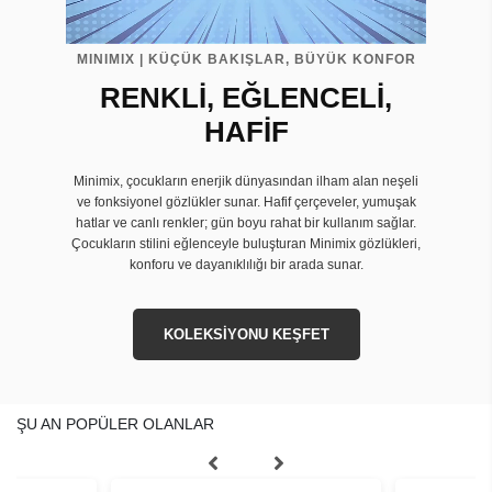
MINIMIX | KÜÇÜK BAKIŞLAR, BÜYÜK KONFOR
RENKLİ, EĞLENCELİ,
HAFİF
Minimix, çocukların enerjik dünyasından ilham alan neşeli
ve fonksiyonel gözlükler sunar. Hafif çerçeveler, yumuşak
hatlar ve canlı renkler; gün boyu rahat bir kullanım sağlar.
Çocukların stilini eğlenceyle buluşturan Minimix gözlükleri,
konforu ve dayanıklılığı bir arada sunar.
KOLEKSİYONU KEŞFET
ŞU AN POPÜLER OLANLAR