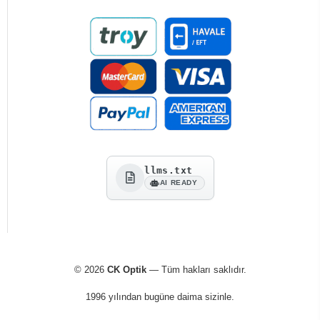
llms.txt
AI READY
© 2026
CK Optik
— Tüm hakları saklıdır.
1996 yılından bugüne daima sizinle.