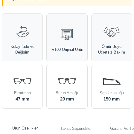
Kolay İade ve
Ömür Boyu
%100 Orijinal Ürün
Değişim
Ücretsiz Bakım
Ekartman
Burun Aralığı
Sap Uzunluğu
47 mm
20 mm
150 mm
Ürün Özellikleri
Taksit Seçenekleri
Garanti Ve Te