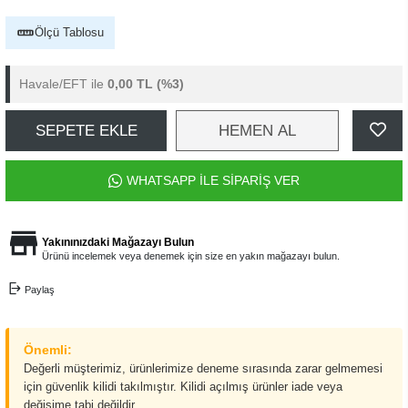
Ölçü Tablosu
Havale/EFT ile
0,00 TL
(%3)
SEPETE EKLE
HEMEN AL
WHATSAPP İLE SİPARİŞ VER
Yakınınızdaki Mağazayı Bulun
Ürünü incelemek veya denemek için size en yakın mağazayı bulun.
Paylaş
Önemli:
Değerli müşterimiz, ürünlerimize deneme sırasında zarar gelmemesi
için güvenlik kilidi takılmıştır. Kilidi açılmış ürünler iade veya
değişime tabi değildir.