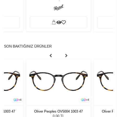
SON BAKTIĞINIZ ÜRÜNLER
+
4
+
4
04 1003 47
Oliver Peoples OV5004 1003 47
Oliver Pe
0,00 TL