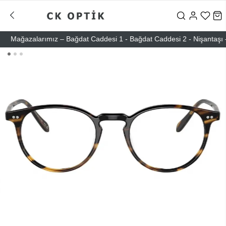
Mağazalarımız – Bağdat Caddesi 1 - Bağdat Caddesi 2 - Nişantaşı – Eti