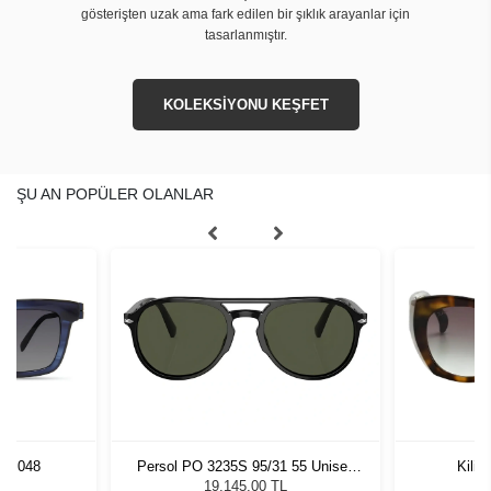
gösterişten uzak ama fark edilen bir şıklık arayanlar için
tasarlanmıştır.
KOLEKSİYONU KEŞFET
ŞU AN POPÜLER OLANLAR
UE 048
Persol PO 3235S 95/31 55 Unisex
Kili
Güneş Gözlüğü
L
19.145,00 TL