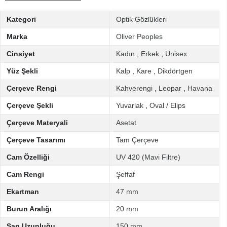
Kategori
Optik Gözlükleri
Marka
Oliver Peoples
Cinsiyet
Kadın
,
Erkek
,
Unisex
Yüz Şekli
Kalp
,
Kare
,
Dikdörtgen
Çerçeve Rengi
Kahverengi
,
Leopar
,
Havana
Çerçeve Şekli
Yuvarlak
,
Oval / Elips
Çerçeve Materyali
Asetat
Çerçeve Tasarımı
Tam Çerçeve
Cam Özelliği
UV 420 (Mavi Filtre)
Cam Rengi
Şeffaf
Ekartman
47 mm
Burun Aralığı
20 mm
Sap Uzunluğu
150 mm