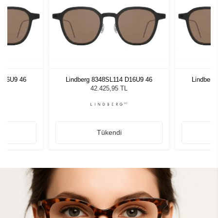
 D16U9 46
Lindberg 8348SL114 D16U9 46
Lindberg
L
42.425,95 TL
Tükendi