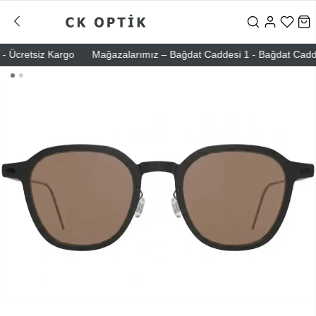
 Ücretsiz Kargo
Mağazalarımız – Bağdat Caddesi 1 - Bağdat Caddesi 2