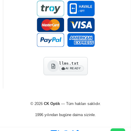
llms.txt
AI READY
© 2026
CK Optik
— Tüm hakları saklıdır.
1996 yılından bugüne daima sizinle.