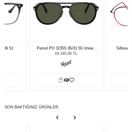
8106 51
Persol PO 3235S 95/31 55 Unisex
Silhouet
Güneş Gözlüğü
19.145,00 TL
SON BAKTIĞINIZ ÜRÜNLER