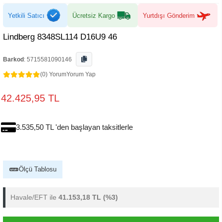
Yetkili Satıcı
Ücretsiz Kargo
Yurtdışı Gönderim
Lindberg 8348SL114 D16U9 46
Barkod
:
5715581090146
(0) Yorum
Yorum Yap
42.425,95 TL
3.535,50 TL 'den başlayan taksitlerle
Ölçü Tablosu
Havale/EFT ile
41.153,18 TL
(%3)