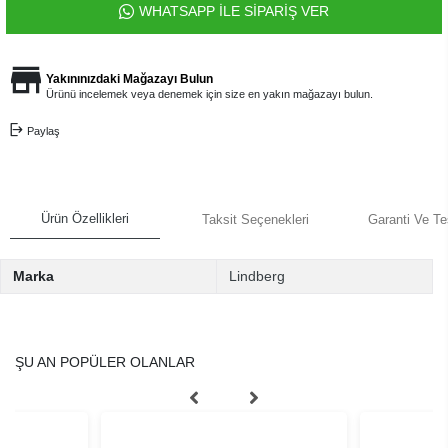
WHATSAPP İLE SİPARİŞ VER
Yakınınızdaki Mağazayı Bulun
Ürünü incelemek veya denemek için size en yakın mağazayı bulun.
Paylaş
Ürün Özellikleri
Taksit Seçenekleri
Garanti Ve Te
Marka
Lindberg
ŞU AN POPÜLER OLANLAR