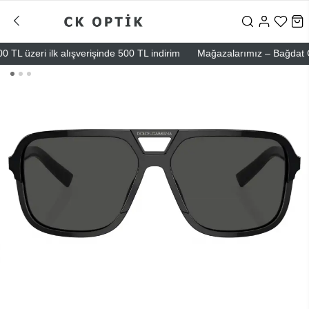
 üzeri ilk alışverişinde 500 TL indirim
Mağazalarımız – Bağdat Cadde