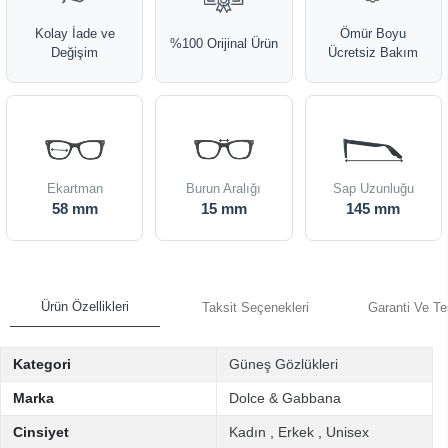
Kolay İade ve
Ömür Boyu
%100 Orijinal Ürün
Değişim
Ücretsiz Bakım
Ekartman
Burun Aralığı
Sap Uzunluğu
58 mm
15 mm
145 mm
Ürün Özellikleri
Taksit Seçenekleri
Garanti Ve Te
Kategori
Güneş Gözlükleri
Marka
Dolce & Gabbana
Cinsiyet
Kadın
,
Erkek
,
Unisex