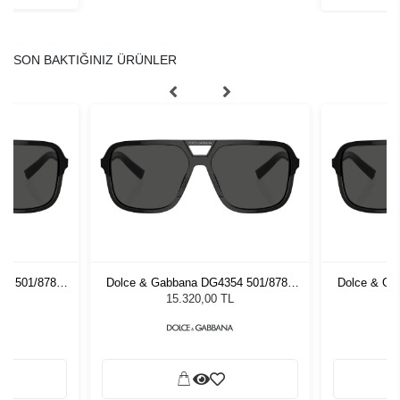
SON BAKTIĞINIZ ÜRÜNLER
54 501/8788
Dolce & Gabbana DG4354 501/8788
Dolce & Ga
zlüğü
Unisex Güneş Gözlüğü
Unis
L
15.320,00 TL