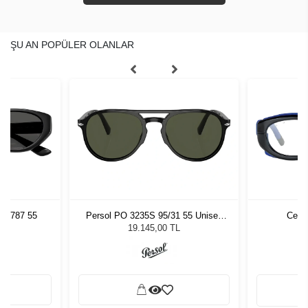
ŞU AN POPÜLER OLANLAR
67787 55
Persol PO 3235S 95/31 55 Unisex
Cent
Güneş Gözlüğü
19.145,00 TL