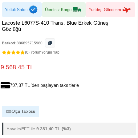
Yetkili Satıcı
Ücretsiz Kargo
Yurtdışı Gönderim
Lacoste L6077S-410 Trans. Blue Erkek Güneş
Gözlüğü
Barkod
:
886895715980
(0) Yorum
Yorum Yap
9.568,45 TL
797,37 TL 'den başlayan taksitlerle
Ölçü Tablosu
Havale/EFT ile
9.281,40 TL
(%3)