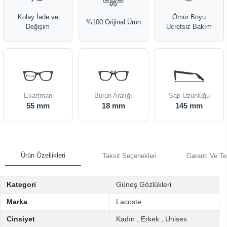
Kolay İade ve
Ömür Boyu
%100 Orijinal Ürün
Değişim
Ücretsiz Bakım
Ekartman
Burun Aralığı
Sap Uzunluğu
55 mm
18 mm
145 mm
Ürün Özellikleri
Taksit Seçenekleri
Garanti Ve Te
Kategori
Güneş Gözlükleri
Marka
Lacoste
Cinsiyet
Kadın
,
Erkek
,
Unisex