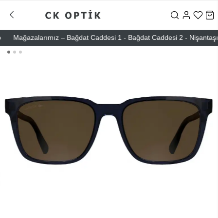
Mağazalarımız – Bağdat Caddesi 1 - Bağdat Caddesi 2 - Nişantaşı – Eti