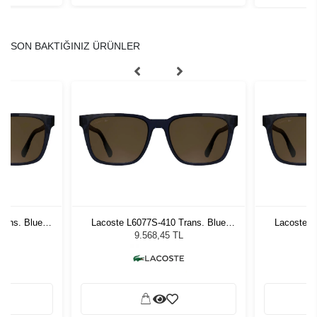
SON BAKTIĞINIZ ÜRÜNLER
rans. Blue
Lacoste L6077S-410 Trans. Blue
Lacoste L
zlüğü
Erkek Güneş Gözlüğü
Erke
9.568,45 TL