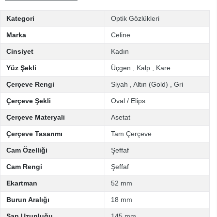
Kategori
Optik Gözlükleri
Marka
Celine
Cinsiyet
Kadın
Yüz Şekli
Üçgen
,
Kalp
,
Kare
Çerçeve Rengi
Siyah
,
Altın (Gold)
,
Gri
Çerçeve Şekli
Oval / Elips
Çerçeve Materyali
Asetat
Çerçeve Tasarımı
Tam Çerçeve
Cam Özelliği
Şeffaf
Cam Rengi
Şeffaf
Ekartman
52 mm
Burun Aralığı
18 mm
Sap Uzunluğu
145 mm