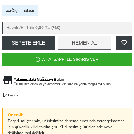
Ölçü Tablosu
Havale/EFT ile
0,00 TL
(%3)
SEPETE EKLE
HEMEN AL
WHATSAPP İLE SİPARİŞ VER
Yakınınızdaki Mağazayı Bulun
Ürünü incelemek veya denemek için size en yakın mağazayı bulun.
Paylaş
Önemli:
Değerli müşterimiz, ürünlerimize deneme sırasında zarar gelmemesi
için güvenlik kilidi takılmıştır. Kilidi açılmış ürünler iade veya
değişime tabi değildir.