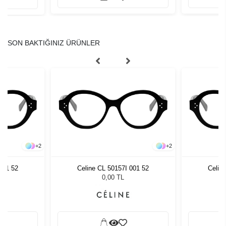
SON BAKTIĞINIZ ÜRÜNLER
+
2
+
2
001 52
Celine CL 50157I 001 52
Celin
0,00 TL