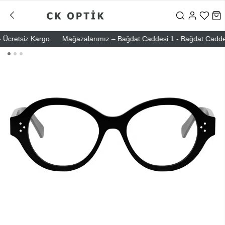
cretsiz Kargo
Mağazalarımız – Bağdat Caddesi 1 - Bağdat Caddesi 2 -