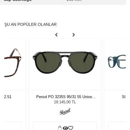
ŞU AN POPÜLER OLANLAR
2 02.51
Persol PO 3235S 95/31 55 Unisex
Slas
Güneş Gözlüğü
19.145,00 TL