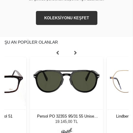
KOLEKSİYONU KEŞFET
ŞU AN POPÜLER OLANLAR
Persol PO 3235S 95/31 55 Unisex
Lindberg 
 Col 51
Güneş Gözlüğü
19.145,00 TL