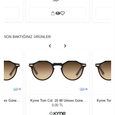
SON BAKTIĞINIZ ÜRÜNLER
+
5
+
5
nisex Güneş
Kyme Tom Col. 16 48 Unisex Güneş
Kyme Tom C
Gözlüğü
0,00 TL