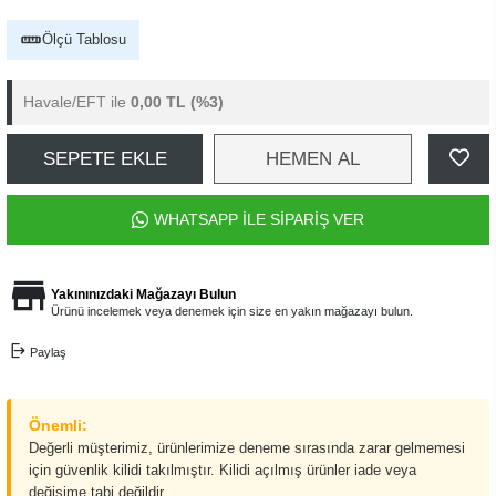
Ölçü Tablosu
Havale/EFT ile
0,00 TL
(%3)
SEPETE EKLE
HEMEN AL
WHATSAPP İLE SİPARİŞ VER
Yakınınızdaki Mağazayı Bulun
Ürünü incelemek veya denemek için size en yakın mağazayı bulun.
Paylaş
Önemli:
Değerli müşterimiz, ürünlerimize deneme sırasında zarar gelmemesi
için güvenlik kilidi takılmıştır. Kilidi açılmış ürünler iade veya
değişime tabi değildir.