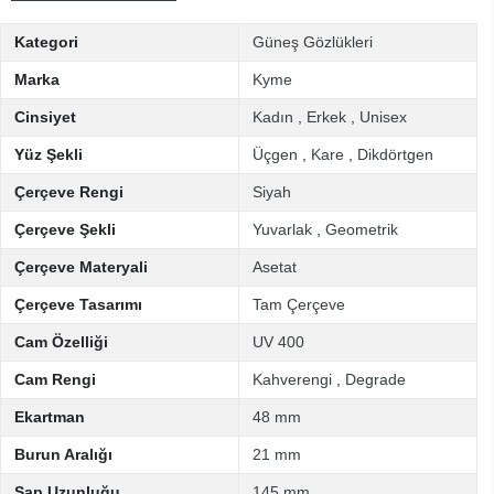
Kategori
Güneş Gözlükleri
Marka
Kyme
Cinsiyet
Kadın
,
Erkek
,
Unisex
Yüz Şekli
Üçgen
,
Kare
,
Dikdörtgen
Çerçeve Rengi
Siyah
Çerçeve Şekli
Yuvarlak
,
Geometrik
Çerçeve Materyali
Asetat
Çerçeve Tasarımı
Tam Çerçeve
Cam Özelliği
UV 400
Cam Rengi
Kahverengi
,
Degrade
Ekartman
48 mm
Burun Aralığı
21 mm
Sap Uzunluğu
145 mm