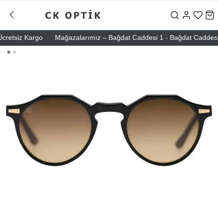
etsiz Kargo
Mağazalarımız – Bağdat Caddesi 1 - Bağdat Caddesi 2 - N