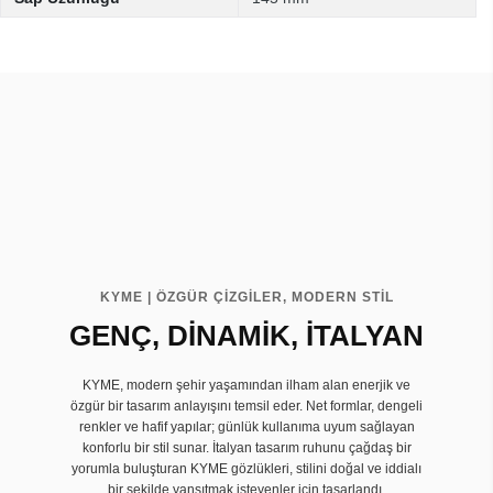
KYME | ÖZGÜR ÇİZGİLER, MODERN STİL
GENÇ, DİNAMİK, İTALYAN
KYME, modern şehir yaşamından ilham alan enerjik ve
özgür bir tasarım anlayışını temsil eder. Net formlar, dengeli
renkler ve hafif yapılar; günlük kullanıma uyum sağlayan
konforlu bir stil sunar. İtalyan tasarım ruhunu çağdaş bir
yorumla buluşturan KYME gözlükleri, stilini doğal ve iddialı
bir şekilde yansıtmak isteyenler için tasarlandı.