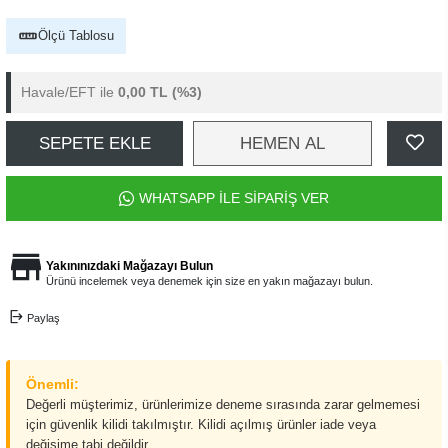
Ölçü Tablosu
Havale/EFT ile
0,00 TL
(%3)
SEPETE EKLE
HEMEN AL
WHATSAPP İLE SİPARİŞ VER
Yakınınızdaki Mağazayı Bulun
Ürünü incelemek veya denemek için size en yakın mağazayı bulun.
Paylaş
Önemli:
Değerli müşterimiz, ürünlerimize deneme sırasında zarar gelmemesi
için güvenlik kilidi takılmıştır. Kilidi açılmış ürünler iade veya
değişime tabi değildir.