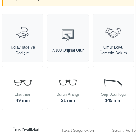
Kolay İade ve
Ömür Boyu
%100 Orijinal Ürün
Değişim
Ücretsiz Bakım
Ekartman
Burun Aralığı
Sap Uzunluğu
49 mm
21 mm
145 mm
Ürün Özellikleri
Taksit Seçenekleri
Garanti Ve Te