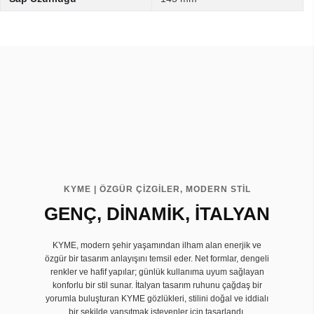
KYME | ÖZGÜR ÇİZGİLER, MODERN STİL
GENÇ, DİNAMİK, İTALYAN
KYME, modern şehir yaşamından ilham alan enerjik ve
özgür bir tasarım anlayışını temsil eder. Net formlar, dengeli
renkler ve hafif yapılar; günlük kullanıma uyum sağlayan
konforlu bir stil sunar. İtalyan tasarım ruhunu çağdaş bir
yorumla buluşturan KYME gözlükleri, stilini doğal ve iddialı
bir şekilde yansıtmak isteyenler için tasarlandı.