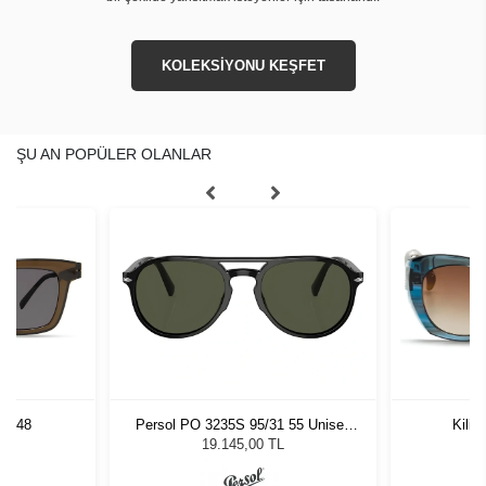
KOLEKSİYONU KEŞFET
ŞU AN POPÜLER OLANLAR
LV 48
Persol PO 3235S 95/31 55 Unisex
Kili
Güneş Gözlüğü
L
19.145,00 TL