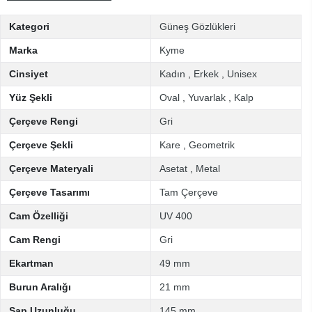
Kategori
Güneş Gözlükleri
Marka
Kyme
Cinsiyet
Kadın
,
Erkek
,
Unisex
Yüz Şekli
Oval
,
Yuvarlak
,
Kalp
Çerçeve Rengi
Gri
Çerçeve Şekli
Kare
,
Geometrik
Çerçeve Materyali
Asetat
,
Metal
Çerçeve Tasarımı
Tam Çerçeve
Cam Özelliği
UV 400
Cam Rengi
Gri
Ekartman
49 mm
Burun Aralığı
21 mm
Sap Uzunluğu
145 mm