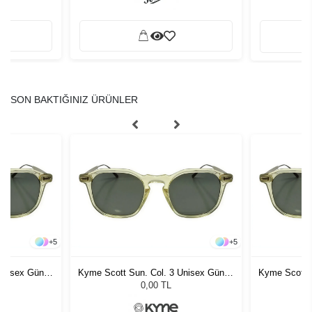
SON BAKTIĞINIZ ÜRÜNLER
+
5
+
5
 Unisex Güneş
Kyme Scott Sun. Col. 3 Unisex Güneş
Kyme Scott S
Gözlüğü
0,00 TL