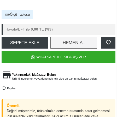
Ölçü Tablosu
Havale/EFT ile
0,00 TL
(%3)
SEPETE EKLE
HEMEN AL
WHATSAPP İLE SİPARİŞ VER
Yakınınızdaki Mağazayı Bulun
Ürünü incelemek veya denemek için size en yakın mağazayı bulun.
Paylaş
Önemli:
Değerli müşterimiz, ürünlerimize deneme sırasında zarar gelmemesi
için güvenlik kilidi takılmıştır. Kilidi açılmış ürünler iade veya