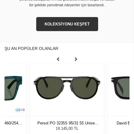
bir şekilde yansıtmak isteyenler için tasarlandı.
KOLEKSİYONU KEŞFET
ŞU AN POPÜLER OLANLAR
+
3
0 3460/254
Persol PO 3235S 95/31 55 Unisex
David Be
zlüğü
Güneş Gözlüğü
8503351 
L
19.145,00 TL