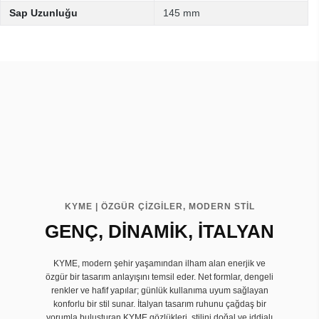
Sap Uzunluğu
145 mm
KYME | ÖZGÜR ÇİZGİLER, MODERN STİL
GENÇ, DİNAMİK, İTALYAN
KYME, modern şehir yaşamından ilham alan enerjik ve
özgür bir tasarım anlayışını temsil eder. Net formlar, dengeli
renkler ve hafif yapılar; günlük kullanıma uyum sağlayan
konforlu bir stil sunar. İtalyan tasarım ruhunu çağdaş bir
yorumla buluşturan KYME gözlükleri, stilini doğal ve iddialı