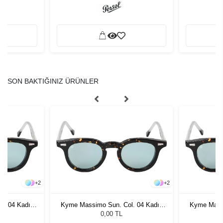
SON BAKTIĞINIZ ÜRÜNLER
+
2
+
2
l. 04 Kadın
Kyme Massimo Sun. Col. 04 Kadın
Kyme Massi
ğü
Güneş Gözlüğü
G
0,00 TL