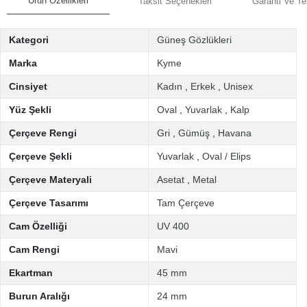
Ürün Özellikleri
Taksit Seçenekleri
Garanti Ve Te
Kategori
Güneş Gözlükleri
Marka
Kyme
Cinsiyet
Kadın
,
Erkek
,
Unisex
Yüz Şekli
Oval
,
Yuvarlak
,
Kalp
Çerçeve Rengi
Gri
,
Gümüş
,
Havana
Çerçeve Şekli
Yuvarlak
,
Oval / Elips
Çerçeve Materyali
Asetat
,
Metal
Çerçeve Tasarımı
Tam Çerçeve
Cam Özelliği
UV 400
Cam Rengi
Mavi
Ekartman
45 mm
Burun Aralığı
24 mm