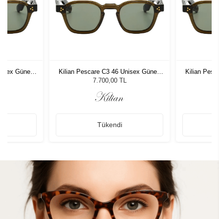
nisex Güneş
Kilian Pescare C3 46 Unisex Güneş
Kilian Pes
Gözlüğü
7.700,00 TL
Tükendi