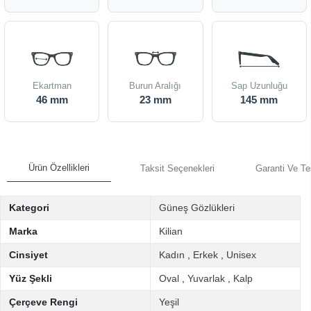
Ekartman
Burun Aralığı
Sap Uzunluğu
46 mm
23 mm
145 mm
Ürün Özellikleri
Taksit Seçenekleri
Garanti Ve Te
Kategori
Güneş Gözlükleri
Marka
Kilian
Cinsiyet
Kadın
,
Erkek
,
Unisex
Yüz Şekli
Oval
,
Yuvarlak
,
Kalp
Çerçeve Rengi
Yeşil