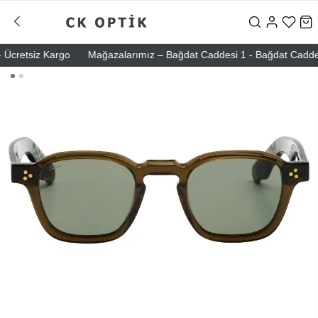
cretsiz Kargo
Mağazalarımız – Bağdat Caddesi 1 - Bağdat Caddesi 2 -