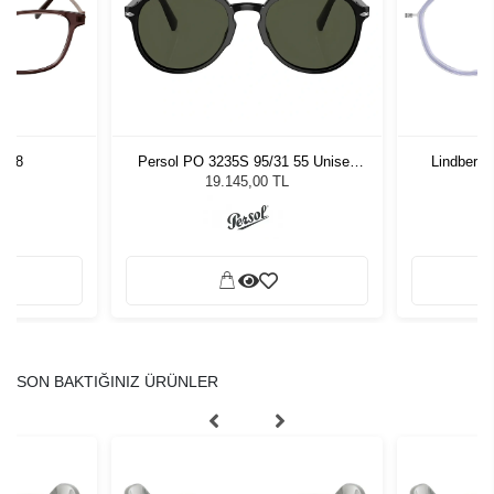
 48
Persol PO 3235S 95/31 55 Unisex
Lindberg
Güneş Gözlüğü
19.145,00 TL
SON BAKTIĞINIZ ÜRÜNLER