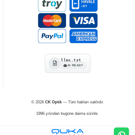
llms.txt
AI READY
© 2026
CK Optik
— Tüm hakları saklıdır.
1996 yılından bugüne daima sizinle.