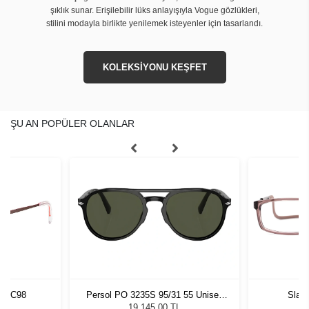
şıklık sunar. Erişilebilir lüks anlayışıyla Vogue gözlükleri,
stilini modayla birlikte yenilemek isteyenler için tasarlandı.
KOLEKSİYONU KEŞFET
ŞU AN POPÜLER OLANLAR
76 C98
Persol PO 3235S 95/31 55 Unisex
Slas
Güneş Gözlüğü
19.145,00 TL