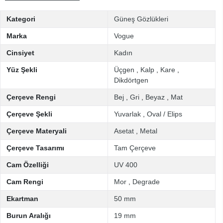
Kategori
Güneş Gözlükleri
Marka
Vogue
Cinsiyet
Kadın
Yüz Şekli
Üçgen
,
Kalp
,
Kare
,
Dikdörtgen
Çerçeve Rengi
Bej
,
Gri
,
Beyaz
,
Mat
Çerçeve Şekli
Yuvarlak
,
Oval / Elips
Çerçeve Materyali
Asetat
,
Metal
Çerçeve Tasarımı
Tam Çerçeve
Cam Özelliği
UV 400
Cam Rengi
Mor
,
Degrade
Ekartman
50 mm
Burun Aralığı
19 mm