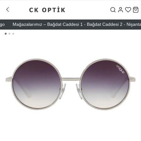
Mağazalarımız – Bağdat Caddesi 1 - Bağdat Caddesi 2 - Nişantaşı – 