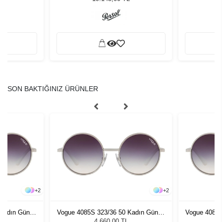
SON BAKTIĞINIZ ÜRÜNLER
+
2
+
2
 Kadın Güneş
Vogue 4085S 323/36 50 Kadın Güneş
Vogue 4085S
Gözlüğü
4.660,00 TL