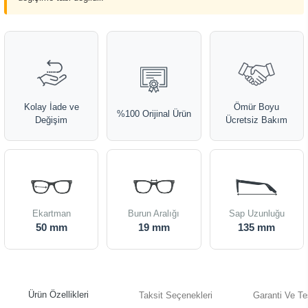
Kolay İade ve
Ömür Boyu
%100 Orijinal Ürün
Değişim
Ücretsiz Bakım
Ekartman
Burun Aralığı
Sap Uzunluğu
50 mm
19 mm
135 mm
Ürün Özellikleri
Taksit Seçenekleri
Garanti Ve Te